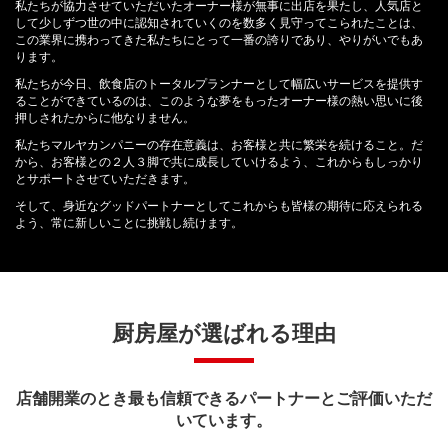
私たちが協力させていただいたオーナー様が無事に出店を果たし、人気店と
して少しずつ世の中に認知されていくのを数多く見守ってこられたことは、
この業界に携わってきた私たちにとって一番の誇りであり、やりがいでもあ
ります。
私たちが今日、飲食店のトータルプランナーとして幅広いサービスを提供す
ることができているのは、このような夢をもったオーナー様の熱い思いに後
押しされたからに他なりません。
私たちマルヤカンパニーの存在意義は、お客様と共に繁栄を続けること。だ
から、お客様との２人３脚で共に成長していけるよう、これからもしっかり
とサポートさせていただきます。
そして、身近なグッドパートナーとしてこれからも皆様の期待に応えられる
よう、常に新しいことに挑戦し続けます。
厨房屋が選ばれる理由
店舗開業のとき最も信頼できるパートナーとご評価いただ
いています。