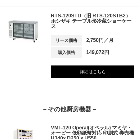
RTS-120STD（旧 RTS-120STB2）
ホシザキ テーブル形冷蔵ショーケー
ス
2,750円／月
リース価格
149,072円
購入価格
詳細はこちら
－その他厨房機器－
VMT-120 Operal(オペラル) マミヤ・
オーピー 低額紙幣対応 印刷式 券売機
H340× D250 × H550