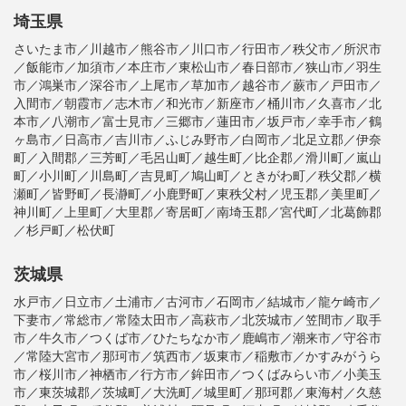
埼玉県
さいたま市／川越市／熊谷市／川口市／行田市／秩父市／所沢市
／飯能市／加須市／本庄市／東松山市／春日部市／狭山市／羽生
市／鴻巣市／深谷市／上尾市／草加市／越谷市／蕨市／戸田市／
入間市／朝霞市／志木市／和光市／新座市／桶川市／久喜市／北
本市／八潮市／富士見市／三郷市／蓮田市／坂戸市／幸手市／鶴
ヶ島市／日高市／吉川市／ふじみ野市／白岡市／北足立郡／伊奈
町／入間郡／三芳町／毛呂山町／越生町／比企郡／滑川町／嵐山
町／小川町／川島町／吉見町／鳩山町／ときがわ町／秩父郡／横
瀬町／皆野町／長瀞町／小鹿野町／東秩父村／児玉郡／美里町／
神川町／上里町／大里郡／寄居町／南埼玉郡／宮代町／北葛飾郡
／杉戸町／松伏町
茨城県
水戸市／日立市／土浦市／古河市／石岡市／結城市／龍ケ崎市／
下妻市／常総市／常陸太田市／高萩市／北茨城市／笠間市／取手
市／牛久市／つくば市／ひたちなか市／鹿嶋市／潮来市／守谷市
／常陸大宮市／那珂市／筑西市／坂東市／稲敷市／かすみがうら
市／桜川市／神栖市／行方市／鉾田市／つくばみらい市／小美玉
市／東茨城郡／茨城町／大洗町／城里町／那珂郡／東海村／久慈