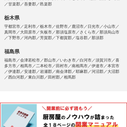
／甘楽郡／吾妻郡／邑楽郡
栃木県
宇都宮市／足利市／栃木市／佐野市／鹿沼市／日光市／小山市／
真岡市／大田原市／矢板市／那須塩原市／さくら市／那須烏山市
／下野市／河内郡／芳賀郡／下都賀郡／塩谷郡／那須郡
福島県
福島市／会津若松市／郡山市／いわき市／白河市／須賀川市／喜
多方市／相馬市／二本松市／田村市／南相馬市／伊達市／本宮市
／伊達郡／安達郡／岩瀬郡／南会津郡／耶麻郡／河沼郡／大沼郡
／西白河郡／東白川郡／田村郡／相馬郡