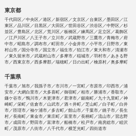
東京都
千代田区／中央区／港区／新宿区／文京区／台東区／墨田区／江
東区／品川区／目黒区／大田区／世田谷区／渋谷区／中野区／杉
並区／豊島区／北区／荒川区／板橋区／練馬区／足立区／葛飾区
／江戸川区／八王子市／立川市／武蔵野市／三鷹市／青梅市／府
中市／昭島市／調布市／町田市／小金井市／小平市／日野市／東
村山市／国分寺市／国立市／福生市／狛江市／東大和市／清瀬市
／東久留米市／武蔵村山市／多摩市／稲城市／羽村市／あきる野
市／西東京市／西多摩郡／瑞穂町／日の出町／檜原村／奥多摩町
千葉県
千葉市／旭市／我孫子市／市川市／一宮町／市原市／印西市／浦
安市／大網白里市／大多喜町／御宿町／柏市／勝浦市／香取市／
鎌ケ谷市／鴨川市／木更津市／君津市／鋸南町／九十九里町／神
崎町／栄町／佐倉市／山武市／酒々井町／芝山町／白子町／白井
市／匝瑳市／袖ケ浦市／多古町／館山市／千葉市／銚子市／長生
村／長南町／東金市／東庄町／富里市／長柄町／流山市／習志野
市／成田市／野田市／富津市／船橋市／松戸市／南房総市／睦沢
町／茂原市／八街市／八千代市／横芝光町／四街道市