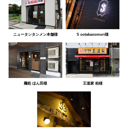
ニュータンタンメン本舗様
S ootakanomori様
麺処 ほん田様
王道家 柏様