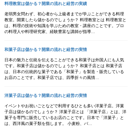
料理教室は儲かる？開業の流れと経営の実績
老弱男女問わず、初心者から上級者までが学ぶことができる料理
教室。開業したら儲かるのでしょうか？ 料理教室とは 料理教室と
は、料理の技術や知識を学ぶための教室・講座のことです。プロ
の料理人や料理研究家、経験豊富な講師が指導…
和菓子店は儲かる？開業の流れと経営の実情
日本の魅力と伝統を伝えることができる和菓子は外国人にも人気
です。和菓子店は儲かるのでしょうか？ 和菓子店とは 和菓子店
は、日本の伝統的な菓子である「和菓子」を製造・販売している
お店のことです。和菓子店では、四季折々の風情…
洋菓子店は儲かる？開業の流れと経営の実情
イベントやお祝いごとなどで利用するひとも多い洋菓子店。洋菓
子店は儲かるのでしょうか？ 洋菓子店とは 「洋菓子店」とは、洋
菓子を専門に販売しているお店のことです。日本で「洋菓子」と
は、西洋風の菓子類を指します。 小麦粉、バ…