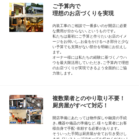
ご予算内で
理想のお店づくりを実現
内装工事のご相談で一番多いのが開店に必要
な費用が分からない､というものです｡
私たちは最初にご予算と作りたいお店のイメ
ージをお伺いし､お金をかけるべき部分と少な
い予算でも支障がない部分を明確にお伝えし
ます｡
オーナー様には私たちの経験に基づくノウハ
ウを最大限活用していただき､ご予算内で理想
のお店づくりが実現できるよう全面的にご協
力致します｡
複数業者とのやり取り不要！
厨房屋がすべて対応！
開店準備にあたっては物件探しや融資の手続
き､機器や備品の準備など､様々な業者にお客
様自身で手配･依頼する必要があります｡
そういった手間は厨房屋が全てお引き受けし
ます｡ワンストップですべてお任せください！