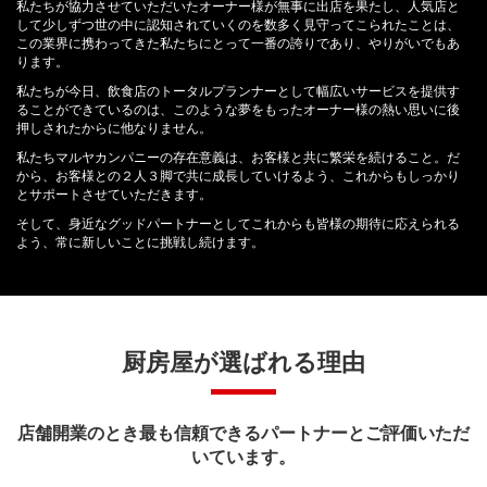
私たちが協力させていただいたオーナー様が無事に出店を果たし、人気店と
して少しずつ世の中に認知されていくのを数多く見守ってこられたことは、
この業界に携わってきた私たちにとって一番の誇りであり、やりがいでもあ
ります。
私たちが今日、飲食店のトータルプランナーとして幅広いサービスを提供す
ることができているのは、このような夢をもったオーナー様の熱い思いに後
押しされたからに他なりません。
私たちマルヤカンパニーの存在意義は、お客様と共に繁栄を続けること。だ
から、お客様との２人３脚で共に成長していけるよう、これからもしっかり
とサポートさせていただきます。
そして、身近なグッドパートナーとしてこれからも皆様の期待に応えられる
よう、常に新しいことに挑戦し続けます。
厨房屋が選ばれる理由
店舗開業のとき最も信頼できるパートナーとご評価いただ
いています。