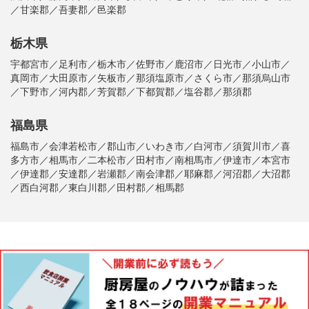
／甘楽郡／吾妻郡／邑楽郡
栃木県
宇都宮市／足利市／栃木市／佐野市／鹿沼市／日光市／小山市／
真岡市／大田原市／矢板市／那須塩原市／さくら市／那須烏山市
／下野市／河内郡／芳賀郡／下都賀郡／塩谷郡／那須郡
福島県
福島市／会津若松市／郡山市／いわき市／白河市／須賀川市／喜
多方市／相馬市／二本松市／田村市／南相馬市／伊達市／本宮市
／伊達郡／安達郡／岩瀬郡／南会津郡／耶麻郡／河沼郡／大沼郡
／西白河郡／東白川郡／田村郡／相馬郡