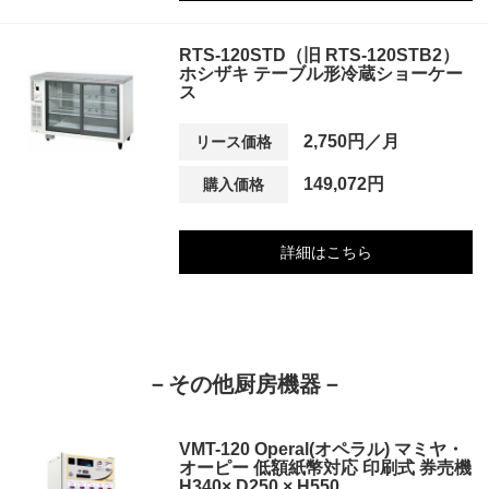
RTS-120STD（旧 RTS-120STB2）
ホシザキ テーブル形冷蔵ショーケー
ス
2,750円／月
リース価格
149,072円
購入価格
詳細はこちら
－その他厨房機器－
VMT-120 Operal(オペラル) マミヤ・
オーピー 低額紙幣対応 印刷式 券売機
H340× D250 × H550