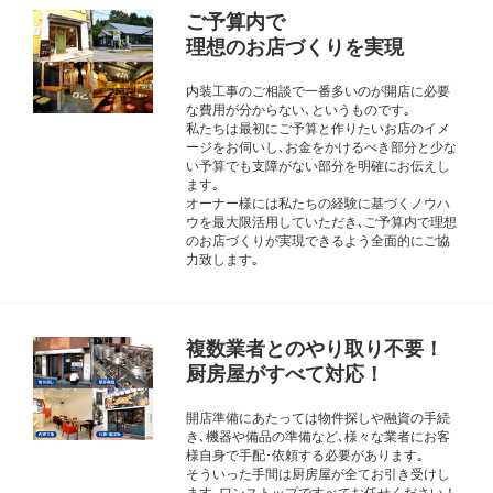
ご予算内で
理想のお店づくりを実現
内装工事のご相談で一番多いのが開店に必要
な費用が分からない､というものです｡
私たちは最初にご予算と作りたいお店のイメ
ージをお伺いし､お金をかけるべき部分と少な
い予算でも支障がない部分を明確にお伝えし
ます｡
オーナー様には私たちの経験に基づくノウハ
ウを最大限活用していただき､ご予算内で理想
のお店づくりが実現できるよう全面的にご協
力致します｡
複数業者とのやり取り不要！
厨房屋がすべて対応！
開店準備にあたっては物件探しや融資の手続
き､機器や備品の準備など､様々な業者にお客
様自身で手配･依頼する必要があります｡
そういった手間は厨房屋が全てお引き受けし
ます｡ワンストップですべてお任せください！