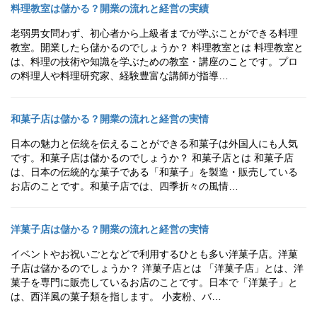
料理教室は儲かる？開業の流れと経営の実績
老弱男女問わず、初心者から上級者までが学ぶことができる料理
教室。開業したら儲かるのでしょうか？ 料理教室とは 料理教室と
は、料理の技術や知識を学ぶための教室・講座のことです。プロ
の料理人や料理研究家、経験豊富な講師が指導…
和菓子店は儲かる？開業の流れと経営の実情
日本の魅力と伝統を伝えることができる和菓子は外国人にも人気
です。和菓子店は儲かるのでしょうか？ 和菓子店とは 和菓子店
は、日本の伝統的な菓子である「和菓子」を製造・販売している
お店のことです。和菓子店では、四季折々の風情…
洋菓子店は儲かる？開業の流れと経営の実情
イベントやお祝いごとなどで利用するひとも多い洋菓子店。洋菓
子店は儲かるのでしょうか？ 洋菓子店とは 「洋菓子店」とは、洋
菓子を専門に販売しているお店のことです。日本で「洋菓子」と
は、西洋風の菓子類を指します。 小麦粉、バ…