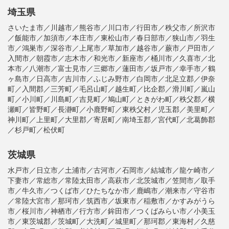
埼玉県
さいたま市／川越市／熊谷市／川口市／行田市／秩父市／所沢市
／飯能市／加須市／本庄市／東松山市／春日部市／狭山市／羽生
市／鴻巣市／深谷市／上尾市／草加市／越谷市／蕨市／戸田市／
入間市／朝霞市／志木市／和光市／新座市／桶川市／久喜市／北
本市／八潮市／富士見市／三郷市／蓮田市／坂戸市／幸手市／鶴
ヶ島市／日高市／吉川市／ふじみ野市／白岡市／北足立郡／伊奈
町／入間郡／三芳町／毛呂山町／越生町／比企郡／滑川町／嵐山
町／小川町／川島町／吉見町／鳩山町／ときがわ町／秩父郡／横
瀬町／皆野町／長瀞町／小鹿野町／東秩父村／児玉郡／美里町／
神川町／上里町／大里郡／寄居町／南埼玉郡／宮代町／北葛飾郡
／杉戸町／松伏町
茨城県
水戸市／日立市／土浦市／古河市／石岡市／結城市／龍ケ崎市／
下妻市／常総市／常陸太田市／高萩市／北茨城市／笠間市／取手
市／牛久市／つくば市／ひたちなか市／鹿嶋市／潮来市／守谷市
／常陸大宮市／那珂市／筑西市／坂東市／稲敷市／かすみがうら
市／桜川市／神栖市／行方市／鉾田市／つくばみらい市／小美玉
市／東茨城郡／茨城町／大洗町／城里町／那珂郡／東海村／久慈