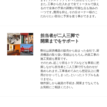
また､工事から仕入れまで全てトータルで扱え
るので全体の予算の調整が可能な点も強みの
一つです｡費用を抑え､その分オーナー様のこ
だわりたい部分に予算を使う事ができます｡
担当者が二人三脚で
開業までをサポート
弊社は厨房機器の販売から始まった会社で､厨
房機器の取り扱い実績はもちろん､内装工事の
施工実績も豊富です｡
そのため､起こり得るトラブルなどを事前に把
握しながら担当者と二人三脚で打ち合わせが
進められます｡工事進めてみたら想定以上に費
用がかかってしまった､といったトラブルもあ
りません｡
物件探しから融資の手続き､開業までなんでも
お気軽にご相談ください｡