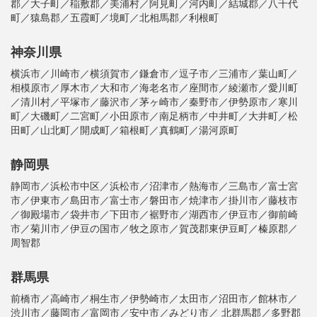
郡／大子町／稲敷郡／美浦村／阿見町／河内町／結城郡／八千代
町／猿島郡／五霞町／境町／北相馬郡／利根町
神奈川県
横浜市／川崎市／横須賀市／鎌倉市／逗子市／三浦市／葉山町／
相模原市／厚木市／大和市／海老名市／座間市／綾瀬市／愛川町
／清川村／平塚市／藤沢市／茅ヶ崎市／秦野市／伊勢原市／寒川
町／大磯町／二宮町／小田原市／南足柄市／中井町／大井町／松
田町／山北町／開成町／箱根町／真鶴町／湯河原町
静岡県
静岡市／浜松市中区／浜松市／沼津市／熱海市／三島市／富士宮
市／伊東市／島田市／富士市／磐田市／焼津市／掛川市／藤枝市
／御殿場市／袋井市／下田市／裾野市／湖西市／伊豆市／御前崎
市／菊川市／伊豆の国市／牧之原市／賀茂郡東伊豆町／榛原郡／
周智郡
群馬県
前橋市／高崎市／桐生市／伊勢崎市／太田市／沼田市／館林市／
渋川市／藤岡市／富岡市／安中市／みどり市／ 北群馬郡／多野郡