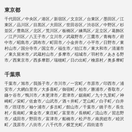
東京都
千代田区／中央区／港区／新宿区／文京区／台東区／墨田区／江
東区／品川区／目黒区／大田区／世田谷区／渋谷区／中野区／杉
並区／豊島区／北区／荒川区／板橋区／練馬区／足立区／葛飾区
／江戸川区／八王子市／立川市／武蔵野市／三鷹市／青梅市／府
中市／昭島市／調布市／町田市／小金井市／小平市／日野市／東
村山市／国分寺市／国立市／福生市／狛江市／東大和市／清瀬市
／東久留米市／武蔵村山市／多摩市／稲城市／羽村市／あきる野
市／西東京市／西多摩郡／瑞穂町／日の出町／檜原村／奥多摩町
千葉県
千葉市／旭市／我孫子市／市川市／一宮町／市原市／印西市／浦
安市／大網白里市／大多喜町／御宿町／柏市／勝浦市／香取市／
鎌ケ谷市／鴨川市／木更津市／君津市／鋸南町／九十九里町／神
崎町／栄町／佐倉市／山武市／酒々井町／芝山町／白子町／白井
市／匝瑳市／袖ケ浦市／多古町／館山市／千葉市／銚子市／長生
村／長南町／東金市／東庄町／富里市／長柄町／流山市／習志野
市／成田市／野田市／富津市／船橋市／松戸市／南房総市／睦沢
町／茂原市／八街市／八千代市／横芝光町／四街道市