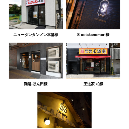
ニュータンタンメン本舗様
S ootakanomori様
麺処 ほん田様
王道家 柏様