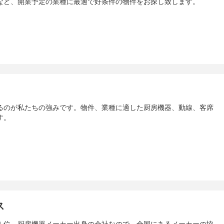
など、開業予定の業種に最適で好条件の物件をお探し致します。
るのが私たちの強みです。物件、業種に適した厨房機器、動線、客席
す。
ス
１位。厨房機器メーカー出身の会社なので、全国にあるメーカーの協