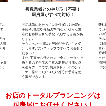
複数業者とのやり取り不要！
厨房屋がすべて対応！
弊社
店に
開店準備にあたっては物件探しや融資の
で､
ので
手続き､機器や備品の準備など､様々な業
内装
者にお客様自身で手配･依頼する必要があ
その
店の
ります｡
に把
べき部
そういった手間は厨房屋が全てお引き受
合わ
を明
けします｡ワンストップですべてお任せく
想定
ださい！
った
くノ
また､工事から仕入れまで全てトータルで
物件
ご予算
扱えるので全体の予算の調整が可能な点
でも
よう
も強みの一つです｡費用を抑え､その分オ
ーナー様のこだわりたい部分に予算を使
う事ができます｡
お店のトータルプランニングは
厨房屋にお任せください！