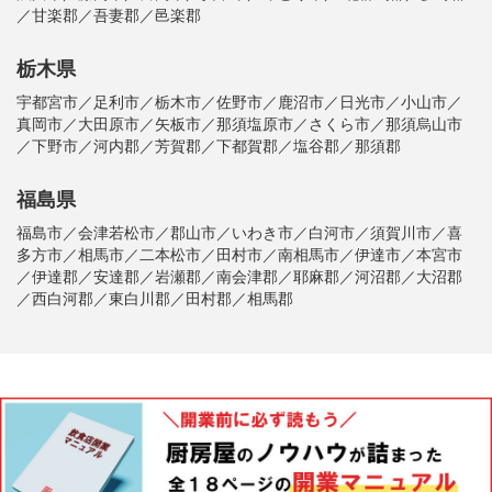
／甘楽郡／吾妻郡／邑楽郡
栃木県
宇都宮市／足利市／栃木市／佐野市／鹿沼市／日光市／小山市／
真岡市／大田原市／矢板市／那須塩原市／さくら市／那須烏山市
／下野市／河内郡／芳賀郡／下都賀郡／塩谷郡／那須郡
福島県
福島市／会津若松市／郡山市／いわき市／白河市／須賀川市／喜
多方市／相馬市／二本松市／田村市／南相馬市／伊達市／本宮市
／伊達郡／安達郡／岩瀬郡／南会津郡／耶麻郡／河沼郡／大沼郡
／西白河郡／東白川郡／田村郡／相馬郡