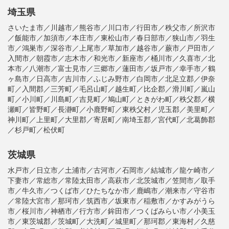
埼玉県
さいたま市／川越市／熊谷市／川口市／行田市／秩父市／所沢市
／飯能市／加須市／本庄市／東松山市／春日部市／狭山市／羽生
市／鴻巣市／深谷市／上尾市／草加市／越谷市／蕨市／戸田市／
入間市／朝霞市／志木市／和光市／新座市／桶川市／久喜市／北
本市／八潮市／富士見市／三郷市／蓮田市／坂戸市／幸手市／鶴
ヶ島市／日高市／吉川市／ふじみ野市／白岡市／北足立郡／伊奈
町／入間郡／三芳町／毛呂山町／越生町／比企郡／滑川町／嵐山
町／小川町／川島町／吉見町／鳩山町／ときがわ町／秩父郡／横
瀬町／皆野町／長瀞町／小鹿野町／東秩父村／児玉郡／美里町／
神川町／上里町／大里郡／寄居町／南埼玉郡／宮代町／北葛飾郡
／杉戸町／松伏町
茨城県
水戸市／日立市／土浦市／古河市／石岡市／結城市／龍ケ崎市／
下妻市／常総市／常陸太田市／高萩市／北茨城市／笠間市／取手
市／牛久市／つくば市／ひたちなか市／鹿嶋市／潮来市／守谷市
／常陸大宮市／那珂市／筑西市／坂東市／稲敷市／かすみがうら
市／桜川市／神栖市／行方市／鉾田市／つくばみらい市／小美玉
市／東茨城郡／茨城町／大洗町／城里町／那珂郡／東海村／久慈