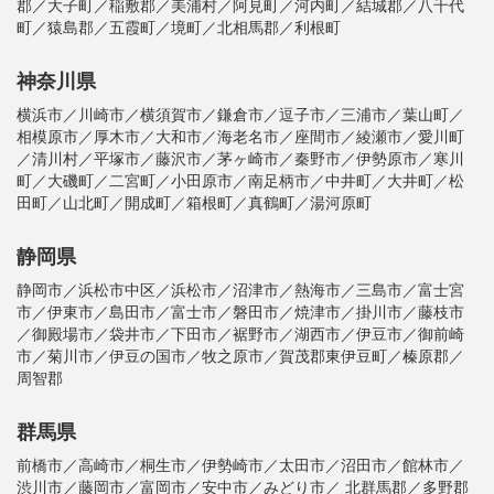
郡／大子町／稲敷郡／美浦村／阿見町／河内町／結城郡／八千代
町／猿島郡／五霞町／境町／北相馬郡／利根町
神奈川県
横浜市／川崎市／横須賀市／鎌倉市／逗子市／三浦市／葉山町／
相模原市／厚木市／大和市／海老名市／座間市／綾瀬市／愛川町
／清川村／平塚市／藤沢市／茅ヶ崎市／秦野市／伊勢原市／寒川
町／大磯町／二宮町／小田原市／南足柄市／中井町／大井町／松
田町／山北町／開成町／箱根町／真鶴町／湯河原町
静岡県
静岡市／浜松市中区／浜松市／沼津市／熱海市／三島市／富士宮
市／伊東市／島田市／富士市／磐田市／焼津市／掛川市／藤枝市
／御殿場市／袋井市／下田市／裾野市／湖西市／伊豆市／御前崎
市／菊川市／伊豆の国市／牧之原市／賀茂郡東伊豆町／榛原郡／
周智郡
群馬県
前橋市／高崎市／桐生市／伊勢崎市／太田市／沼田市／館林市／
渋川市／藤岡市／富岡市／安中市／みどり市／ 北群馬郡／多野郡