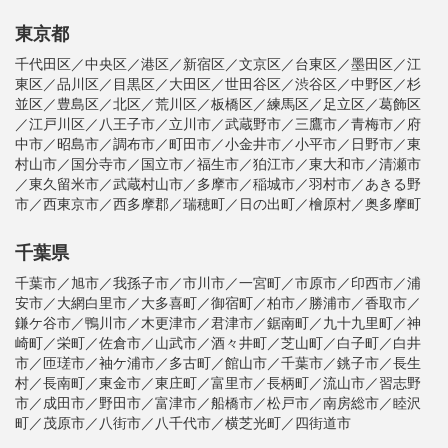
東京都
千代田区／中央区／港区／新宿区／文京区／台東区／墨田区／江
東区／品川区／目黒区／大田区／世田谷区／渋谷区／中野区／杉
並区／豊島区／北区／荒川区／板橋区／練馬区／足立区／葛飾区
／江戸川区／八王子市／立川市／武蔵野市／三鷹市／青梅市／府
中市／昭島市／調布市／町田市／小金井市／小平市／日野市／東
村山市／国分寺市／国立市／福生市／狛江市／東大和市／清瀬市
／東久留米市／武蔵村山市／多摩市／稲城市／羽村市／あきる野
市／西東京市／西多摩郡／瑞穂町／日の出町／檜原村／奥多摩町
千葉県
千葉市／旭市／我孫子市／市川市／一宮町／市原市／印西市／浦
安市／大網白里市／大多喜町／御宿町／柏市／勝浦市／香取市／
鎌ケ谷市／鴨川市／木更津市／君津市／鋸南町／九十九里町／神
崎町／栄町／佐倉市／山武市／酒々井町／芝山町／白子町／白井
市／匝瑳市／袖ケ浦市／多古町／館山市／千葉市／銚子市／長生
村／長南町／東金市／東庄町／富里市／長柄町／流山市／習志野
市／成田市／野田市／富津市／船橋市／松戸市／南房総市／睦沢
町／茂原市／八街市／八千代市／横芝光町／四街道市