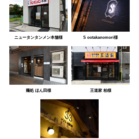
ニュータンタンメン本舗様
S ootakanomori様
麺処 ほん田様
王道家 柏様