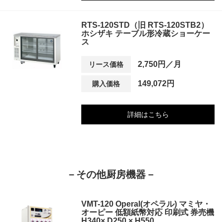
RTS-120STD（旧 RTS-120STB2）
ホシザキ テーブル形冷蔵ショーケー
ス
2,750円／月
リース価格
149,072円
購入価格
詳細はこちら
－その他厨房機器－
VMT-120 Operal(オペラル) マミヤ・
オーピー 低額紙幣対応 印刷式 券売機
H340× D250 × H550