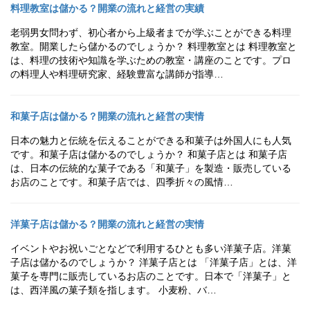
料理教室は儲かる？開業の流れと経営の実績
老弱男女問わず、初心者から上級者までが学ぶことができる料理
教室。開業したら儲かるのでしょうか？ 料理教室とは 料理教室と
は、料理の技術や知識を学ぶための教室・講座のことです。プロ
の料理人や料理研究家、経験豊富な講師が指導…
和菓子店は儲かる？開業の流れと経営の実情
日本の魅力と伝統を伝えることができる和菓子は外国人にも人気
です。和菓子店は儲かるのでしょうか？ 和菓子店とは 和菓子店
は、日本の伝統的な菓子である「和菓子」を製造・販売している
お店のことです。和菓子店では、四季折々の風情…
洋菓子店は儲かる？開業の流れと経営の実情
イベントやお祝いごとなどで利用するひとも多い洋菓子店。洋菓
子店は儲かるのでしょうか？ 洋菓子店とは 「洋菓子店」とは、洋
菓子を専門に販売しているお店のことです。日本で「洋菓子」と
は、西洋風の菓子類を指します。 小麦粉、バ…