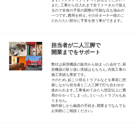
また､工事から仕入れまで全てトータルで扱え
るので全体の予算の調整が可能な点も強みの
一つです｡費用を抑え､その分オーナー様のこ
だわりたい部分に予算を使う事ができます｡
担当者が二人三脚で
開業までをサポート
弊社は厨房機器の販売から始まった会社で､厨
房機器の取り扱い実績はもちろん､内装工事の
施工実績も豊富です｡
そのため､起こり得るトラブルなどを事前に把
握しながら担当者と二人三脚で打ち合わせが
進められます｡工事進めてみたら想定以上に費
用がかかってしまった､といったトラブルもあ
りません｡
物件探しから融資の手続き､開業までなんでも
お気軽にご相談ください｡