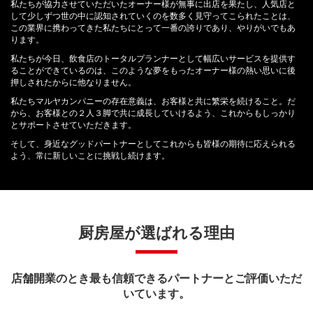
私たちが協力させていただいたオーナー様が無事に出店を果たし、人気店と
して少しずつ世の中に認知されていくのを数多く見守ってこられたことは、
この業界に携わってきた私たちにとって一番の誇りであり、やりがいでもあ
ります。
私たちが今日、飲食店のトータルプランナーとして幅広いサービスを提供す
ることができているのは、このような夢をもったオーナー様の熱い思いに後
押しされたからに他なりません。
私たちマルヤカンパニーの存在意義は、お客様と共に繁栄を続けること。だ
から、お客様との２人３脚で共に成長していけるよう、これからもしっかり
とサポートさせていただきます。
そして、身近なグッドパートナーとしてこれからも皆様の期待に応えられる
よう、常に新しいことに挑戦し続けます。
厨房屋が選ばれる理由
店舗開業のとき最も信頼できるパートナーとご評価いただ
いています。