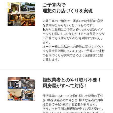
ご予算内で
理想のお店づくりを実現
内装工事のご相談で一番多いのが開店に必要
な費用が分からない､というものです｡
私たちは最初にご予算と作りたいお店のイメ
ージをお伺いし､お金をかけるべき部分と少な
い予算でも支障がない部分を明確にお伝えし
ます｡
オーナー様には私たちの経験に基づくノウハ
ウを最大限活用していただき､ご予算内で理想
のお店づくりが実現できるよう全面的にご協
力致します｡
複数業者とのやり取り不要！
厨房屋がすべて対応！
開店準備にあたっては物件探しや融資の手続
き､機器や備品の準備など､様々な業者にお客
様自身で手配･依頼する必要があります｡
そういった手間は厨房屋が全てお引き受けし
ます｡ワンストップですべてお任せください！