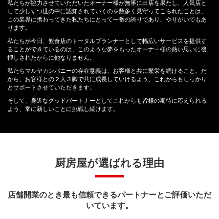
私たちが協力させていただいたオーナー様が無事に出店を果たし、人気店と
して少しずつ世の中に認知されていくのを数多く見守ってこられたことは、
この業界に携わってきた私たちにとって一番の誇りであり、やりがいでもあ
ります。
私たちが今日、飲食店のトータルプランナーとして幅広いサービスを提供す
ることができているのは、このような夢をもったオーナー様の熱い思いに後
押しされたからに他なりません。
私たちマルヤカンパニーの存在意義は、お客様と共に繁栄を続けること。だ
から、お客様との２人３脚で共に成長していけるよう、これからもしっかり
とサポートさせていただきます。
そして、身近なグッドパートナーとしてこれからも皆様の期待に応えられる
よう、常に新しいことに挑戦し続けます。
厨房屋が選ばれる理由
店舗開業のとき最も信頼できるパートナーとご評価いただ
いています。