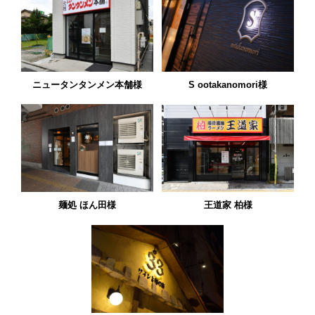
ニュータンタンメン本舗様
S ootakanomori様
麺処 ほん田様
王道家 柏様