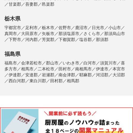
／甘楽郡／吾妻郡／邑楽郡
栃木県
宇都宮市／足利市／栃木市／佐野市／鹿沼市／日光市／小山市／
真岡市／大田原市／矢板市／那須塩原市／さくら市／那須烏山市
／下野市／河内郡／芳賀郡／下都賀郡／塩谷郡／那須郡
福島県
福島市／会津若松市／郡山市／いわき市／白河市／須賀川市／喜
多方市／相馬市／二本松市／田村市／南相馬市／伊達市／本宮市
／伊達郡／安達郡／岩瀬郡／南会津郡／耶麻郡／河沼郡／大沼郡
／西白河郡／東白川郡／田村郡／相馬郡