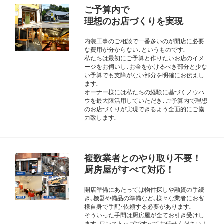
ご予算内で
理想のお店づくりを実現
内装工事のご相談で一番多いのが開店に必要
な費用が分からない､というものです｡
私たちは最初にご予算と作りたいお店のイメ
ージをお伺いし､お金をかけるべき部分と少な
い予算でも支障がない部分を明確にお伝えし
ます｡
オーナー様には私たちの経験に基づくノウハ
ウを最大限活用していただき､ご予算内で理想
のお店づくりが実現できるよう全面的にご協
力致します｡
複数業者とのやり取り不要！
厨房屋がすべて対応！
開店準備にあたっては物件探しや融資の手続
き､機器や備品の準備など､様々な業者にお客
様自身で手配･依頼する必要があります｡
そういった手間は厨房屋が全てお引き受けし
ます｡ワンストップですべてお任せください！