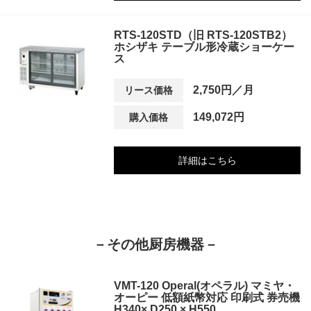
RTS-120STD（旧 RTS-120STB2）
ホシザキ テーブル形冷蔵ショーケー
ス
2,750円／月
リース価格
149,072円
購入価格
詳細はこちら
－その他厨房機器－
VMT-120 Operal(オペラル) マミヤ・
オーピー 低額紙幣対応 印刷式 券売機
H340× D250 × H550