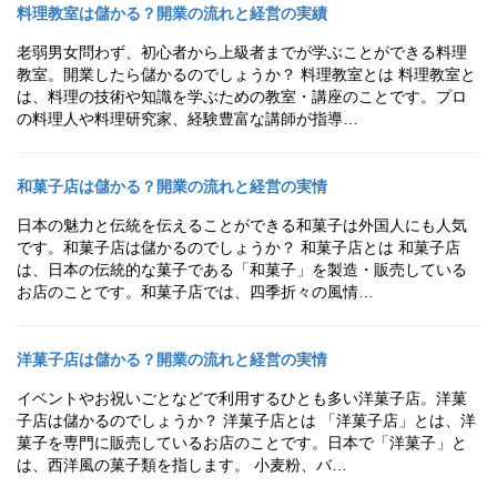
料理教室は儲かる？開業の流れと経営の実績
老弱男女問わず、初心者から上級者までが学ぶことができる料理
教室。開業したら儲かるのでしょうか？ 料理教室とは 料理教室と
は、料理の技術や知識を学ぶための教室・講座のことです。プロ
の料理人や料理研究家、経験豊富な講師が指導…
和菓子店は儲かる？開業の流れと経営の実情
日本の魅力と伝統を伝えることができる和菓子は外国人にも人気
です。和菓子店は儲かるのでしょうか？ 和菓子店とは 和菓子店
は、日本の伝統的な菓子である「和菓子」を製造・販売している
お店のことです。和菓子店では、四季折々の風情…
洋菓子店は儲かる？開業の流れと経営の実情
イベントやお祝いごとなどで利用するひとも多い洋菓子店。洋菓
子店は儲かるのでしょうか？ 洋菓子店とは 「洋菓子店」とは、洋
菓子を専門に販売しているお店のことです。日本で「洋菓子」と
は、西洋風の菓子類を指します。 小麦粉、バ…