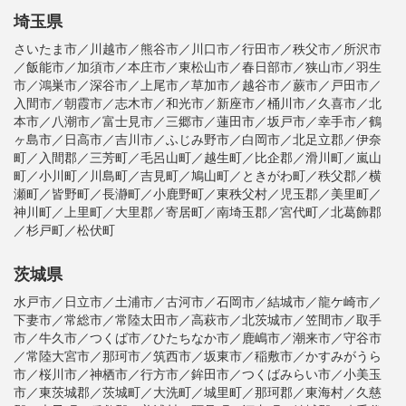
埼玉県
さいたま市／川越市／熊谷市／川口市／行田市／秩父市／所沢市
／飯能市／加須市／本庄市／東松山市／春日部市／狭山市／羽生
市／鴻巣市／深谷市／上尾市／草加市／越谷市／蕨市／戸田市／
入間市／朝霞市／志木市／和光市／新座市／桶川市／久喜市／北
本市／八潮市／富士見市／三郷市／蓮田市／坂戸市／幸手市／鶴
ヶ島市／日高市／吉川市／ふじみ野市／白岡市／北足立郡／伊奈
町／入間郡／三芳町／毛呂山町／越生町／比企郡／滑川町／嵐山
町／小川町／川島町／吉見町／鳩山町／ときがわ町／秩父郡／横
瀬町／皆野町／長瀞町／小鹿野町／東秩父村／児玉郡／美里町／
神川町／上里町／大里郡／寄居町／南埼玉郡／宮代町／北葛飾郡
／杉戸町／松伏町
茨城県
水戸市／日立市／土浦市／古河市／石岡市／結城市／龍ケ崎市／
下妻市／常総市／常陸太田市／高萩市／北茨城市／笠間市／取手
市／牛久市／つくば市／ひたちなか市／鹿嶋市／潮来市／守谷市
／常陸大宮市／那珂市／筑西市／坂東市／稲敷市／かすみがうら
市／桜川市／神栖市／行方市／鉾田市／つくばみらい市／小美玉
市／東茨城郡／茨城町／大洗町／城里町／那珂郡／東海村／久慈