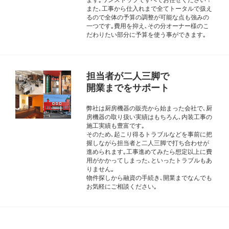
また､工事から仕入れまで全てトータルで扱え
るので全体の予算の調整が可能な点も強みの
一つです｡費用を抑え､その分オーナー様のこ
だわりたい部分に予算を使う事ができます｡
担当者が二人三脚で
開業までをサポート
弊社は厨房機器の販売から始まった会社で､厨
房機器の取り扱い実績はもちろん､内装工事の
施工実績も豊富です｡
そのため､起こり得るトラブルなどを事前に把
握しながら担当者と二人三脚で打ち合わせが
進められます｡工事進めてみたら想定以上に費
用がかかってしまった､といったトラブルもあ
りません｡
物件探しから融資の手続き､開業までなんでも
お気軽にご相談ください｡