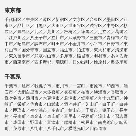
東京都
千代田区／中央区／港区／新宿区／文京区／台東区／墨田区／江
東区／品川区／目黒区／大田区／世田谷区／渋谷区／中野区／杉
並区／豊島区／北区／荒川区／板橋区／練馬区／足立区／葛飾区
／江戸川区／八王子市／立川市／武蔵野市／三鷹市／青梅市／府
中市／昭島市／調布市／町田市／小金井市／小平市／日野市／東
村山市／国分寺市／国立市／福生市／狛江市／東大和市／清瀬市
／東久留米市／武蔵村山市／多摩市／稲城市／羽村市／あきる野
市／西東京市／西多摩郡／瑞穂町／日の出町／檜原村／奥多摩町
千葉県
千葉市／旭市／我孫子市／市川市／一宮町／市原市／印西市／浦
安市／大網白里市／大多喜町／御宿町／柏市／勝浦市／香取市／
鎌ケ谷市／鴨川市／木更津市／君津市／鋸南町／九十九里町／神
崎町／栄町／佐倉市／山武市／酒々井町／芝山町／白子町／白井
市／匝瑳市／袖ケ浦市／多古町／館山市／千葉市／銚子市／長生
村／長南町／東金市／東庄町／富里市／長柄町／流山市／習志野
市／成田市／野田市／富津市／船橋市／松戸市／南房総市／睦沢
町／茂原市／八街市／八千代市／横芝光町／四街道市