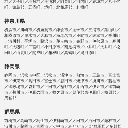
郡／大子町／稲敷郡／美浦村／阿見町／河内町／結城郡／八千代
町／猿島郡／五霞町／境町／北相馬郡／利根町
神奈川県
横浜市／川崎市／横須賀市／鎌倉市／逗子市／三浦市／葉山町／
相模原市／厚木市／大和市／海老名市／座間市／綾瀬市／愛川町
／清川村／平塚市／藤沢市／茅ヶ崎市／秦野市／伊勢原市／寒川
町／大磯町／二宮町／小田原市／南足柄市／中井町／大井町／松
田町／山北町／開成町／箱根町／真鶴町／湯河原町
静岡県
静岡市／浜松市中区／浜松市／沼津市／熱海市／三島市／富士宮
市／伊東市／島田市／富士市／磐田市／焼津市／掛川市／藤枝市
／御殿場市／袋井市／下田市／裾野市／湖西市／伊豆市／御前崎
市／菊川市／伊豆の国市／牧之原市／賀茂郡東伊豆町／榛原郡／
周智郡
群馬県
前橋市／高崎市／桐生市／伊勢崎市／太田市／沼田市／館林市／
渋川市／藤岡市／富岡市／安中市／みどり市／ 北群馬郡／多野郡