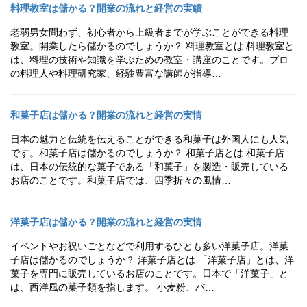
料理教室は儲かる？開業の流れと経営の実績
老弱男女問わず、初心者から上級者までが学ぶことができる料理
教室。開業したら儲かるのでしょうか？ 料理教室とは 料理教室と
は、料理の技術や知識を学ぶための教室・講座のことです。プロ
の料理人や料理研究家、経験豊富な講師が指導…
和菓子店は儲かる？開業の流れと経営の実情
日本の魅力と伝統を伝えることができる和菓子は外国人にも人気
です。和菓子店は儲かるのでしょうか？ 和菓子店とは 和菓子店
は、日本の伝統的な菓子である「和菓子」を製造・販売している
お店のことです。和菓子店では、四季折々の風情…
洋菓子店は儲かる？開業の流れと経営の実情
イベントやお祝いごとなどで利用するひとも多い洋菓子店。洋菓
子店は儲かるのでしょうか？ 洋菓子店とは 「洋菓子店」とは、洋
菓子を専門に販売しているお店のことです。日本で「洋菓子」と
は、西洋風の菓子類を指します。 小麦粉、バ…