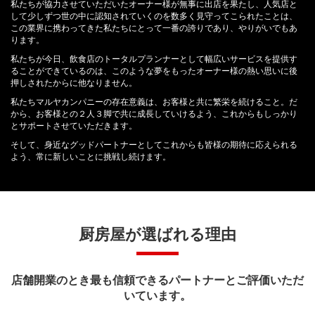
私たちが協力させていただいたオーナー様が無事に出店を果たし、人気店と
して少しずつ世の中に認知されていくのを数多く見守ってこられたことは、
この業界に携わってきた私たちにとって一番の誇りであり、やりがいでもあ
ります。
私たちが今日、飲食店のトータルプランナーとして幅広いサービスを提供す
ることができているのは、このような夢をもったオーナー様の熱い思いに後
押しされたからに他なりません。
私たちマルヤカンパニーの存在意義は、お客様と共に繁栄を続けること。だ
から、お客様との２人３脚で共に成長していけるよう、これからもしっかり
とサポートさせていただきます。
そして、身近なグッドパートナーとしてこれからも皆様の期待に応えられる
よう、常に新しいことに挑戦し続けます。
厨房屋が選ばれる理由
店舗開業のとき最も信頼できるパートナーとご評価いただ
いています。