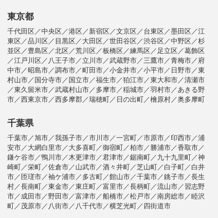
東京都
千代田区／中央区／港区／新宿区／文京区／台東区／墨田区／江
東区／品川区／目黒区／大田区／世田谷区／渋谷区／中野区／杉
並区／豊島区／北区／荒川区／板橋区／練馬区／足立区／葛飾区
／江戸川区／八王子市／立川市／武蔵野市／三鷹市／青梅市／府
中市／昭島市／調布市／町田市／小金井市／小平市／日野市／東
村山市／国分寺市／国立市／福生市／狛江市／東大和市／清瀬市
／東久留米市／武蔵村山市／多摩市／稲城市／羽村市／あきる野
市／西東京市／西多摩郡／瑞穂町／日の出町／檜原村／奥多摩町
千葉県
千葉市／旭市／我孫子市／市川市／一宮町／市原市／印西市／浦
安市／大網白里市／大多喜町／御宿町／柏市／勝浦市／香取市／
鎌ケ谷市／鴨川市／木更津市／君津市／鋸南町／九十九里町／神
崎町／栄町／佐倉市／山武市／酒々井町／芝山町／白子町／白井
市／匝瑳市／袖ケ浦市／多古町／館山市／千葉市／銚子市／長生
村／長南町／東金市／東庄町／富里市／長柄町／流山市／習志野
市／成田市／野田市／富津市／船橋市／松戸市／南房総市／睦沢
町／茂原市／八街市／八千代市／横芝光町／四街道市