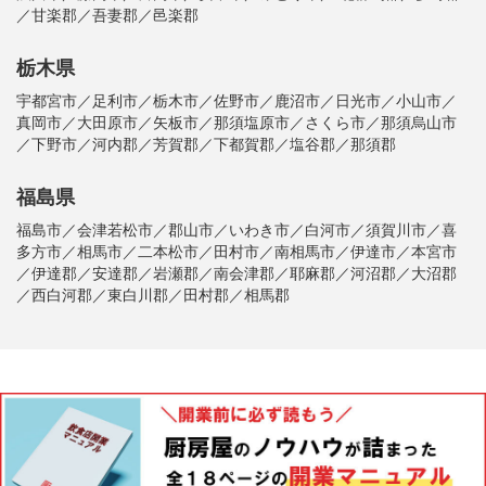
／甘楽郡／吾妻郡／邑楽郡
栃木県
宇都宮市／足利市／栃木市／佐野市／鹿沼市／日光市／小山市／
真岡市／大田原市／矢板市／那須塩原市／さくら市／那須烏山市
／下野市／河内郡／芳賀郡／下都賀郡／塩谷郡／那須郡
福島県
福島市／会津若松市／郡山市／いわき市／白河市／須賀川市／喜
多方市／相馬市／二本松市／田村市／南相馬市／伊達市／本宮市
／伊達郡／安達郡／岩瀬郡／南会津郡／耶麻郡／河沼郡／大沼郡
／西白河郡／東白川郡／田村郡／相馬郡