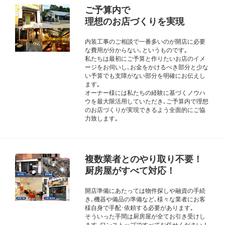
ご予算内で
理想のお店づくりを実現
内装工事のご相談で一番多いのが開店に必要
な費用が分からない､というものです｡
私たちは最初にご予算と作りたいお店のイメ
ージをお伺いし､お金をかけるべき部分と少な
い予算でも支障がない部分を明確にお伝えし
ます｡
オーナー様には私たちの経験に基づくノウハ
ウを最大限活用していただき､ご予算内で理想
のお店づくりが実現できるよう全面的にご協
力致します｡
複数業者とのやり取り不要！
厨房屋がすべて対応！
開店準備にあたっては物件探しや融資の手続
き､機器や備品の準備など､様々な業者にお客
様自身で手配･依頼する必要があります｡
そういった手間は厨房屋が全てお引き受けし
ます｡ワンストップですべてお任せください！