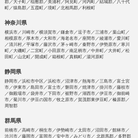
郡／大子町／稲敷郡／美浦村／阿見町／河内町／結城郡／八千代
町／猿島郡／五霞町／境町／北相馬郡／利根町
神奈川県
横浜市／川崎市／横須賀市／鎌倉市／逗子市／三浦市／葉山町／
相模原市／厚木市／大和市／海老名市／座間市／綾瀬市／愛川町
／清川村／平塚市／藤沢市／茅ヶ崎市／秦野市／伊勢原市／寒川
町／大磯町／二宮町／小田原市／南足柄市／中井町／大井町／松
田町／山北町／開成町／箱根町／真鶴町／湯河原町
静岡県
静岡市／浜松市中区／浜松市／沼津市／熱海市／三島市／富士宮
市／伊東市／島田市／富士市／磐田市／焼津市／掛川市／藤枝市
／御殿場市／袋井市／下田市／裾野市／湖西市／伊豆市／御前崎
市／菊川市／伊豆の国市／牧之原市／賀茂郡東伊豆町／榛原郡／
周智郡
群馬県
前橋市／高崎市／桐生市／伊勢崎市／太田市／沼田市／館林市／
渋川市／藤岡市／富岡市／安中市／みどり市／ 北群馬郡／多野郡