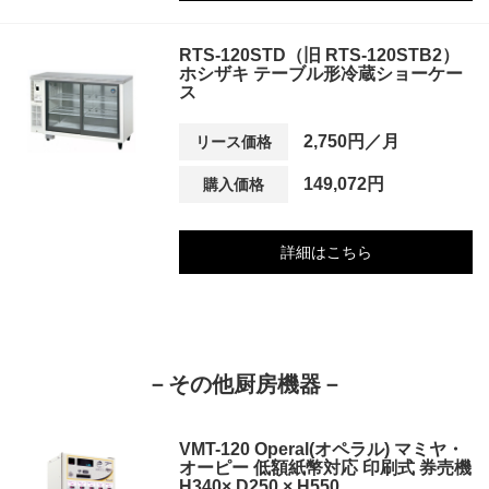
RTS-120STD（旧 RTS-120STB2）
ホシザキ テーブル形冷蔵ショーケー
ス
2,750円／月
リース価格
149,072円
購入価格
詳細はこちら
－その他厨房機器－
VMT-120 Operal(オペラル) マミヤ・
オーピー 低額紙幣対応 印刷式 券売機
H340× D250 × H550