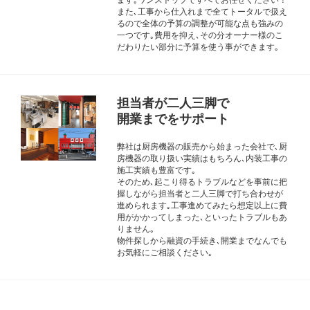
また､工事から仕入れまで全てトータルで扱え
るので全体の予算の調整が可能な点も強みの
一つです｡費用を抑え､その分オーナー様のこ
だわりたい部分に予算を使う事ができます｡
担当者が二人三脚で
開業までをサポート
弊社は厨房機器の販売から始まった会社で､厨
房機器の取り扱い実績はもちろん､内装工事の
施工実績も豊富です｡
そのため､起こり得るトラブルなどを事前に把
握しながら担当者と二人三脚で打ち合わせが
進められます｡工事進めてみたら想定以上に費
用がかかってしまった､といったトラブルもあ
りません｡
物件探しから融資の手続き､開業までなんでも
お気軽にご相談ください｡