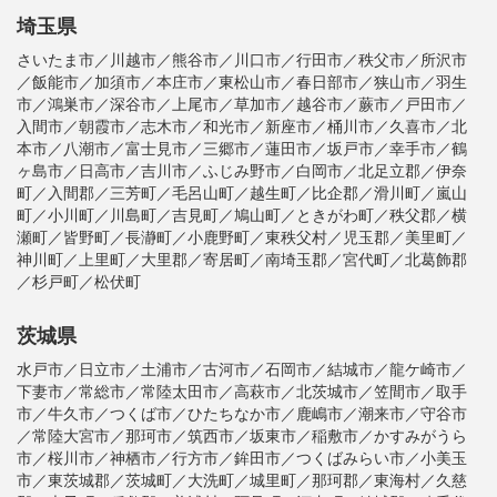
埼玉県
さいたま市／川越市／熊谷市／川口市／行田市／秩父市／所沢市
／飯能市／加須市／本庄市／東松山市／春日部市／狭山市／羽生
市／鴻巣市／深谷市／上尾市／草加市／越谷市／蕨市／戸田市／
入間市／朝霞市／志木市／和光市／新座市／桶川市／久喜市／北
本市／八潮市／富士見市／三郷市／蓮田市／坂戸市／幸手市／鶴
ヶ島市／日高市／吉川市／ふじみ野市／白岡市／北足立郡／伊奈
町／入間郡／三芳町／毛呂山町／越生町／比企郡／滑川町／嵐山
町／小川町／川島町／吉見町／鳩山町／ときがわ町／秩父郡／横
瀬町／皆野町／長瀞町／小鹿野町／東秩父村／児玉郡／美里町／
神川町／上里町／大里郡／寄居町／南埼玉郡／宮代町／北葛飾郡
／杉戸町／松伏町
茨城県
水戸市／日立市／土浦市／古河市／石岡市／結城市／龍ケ崎市／
下妻市／常総市／常陸太田市／高萩市／北茨城市／笠間市／取手
市／牛久市／つくば市／ひたちなか市／鹿嶋市／潮来市／守谷市
／常陸大宮市／那珂市／筑西市／坂東市／稲敷市／かすみがうら
市／桜川市／神栖市／行方市／鉾田市／つくばみらい市／小美玉
市／東茨城郡／茨城町／大洗町／城里町／那珂郡／東海村／久慈