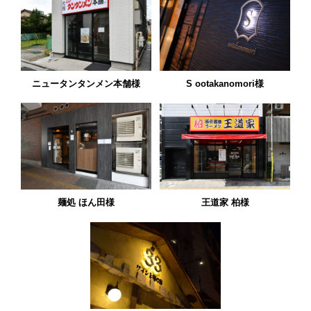
ニュータンタンメン本舗様
S ootakanomori様
麺処 ほん田様
王道家 柏様