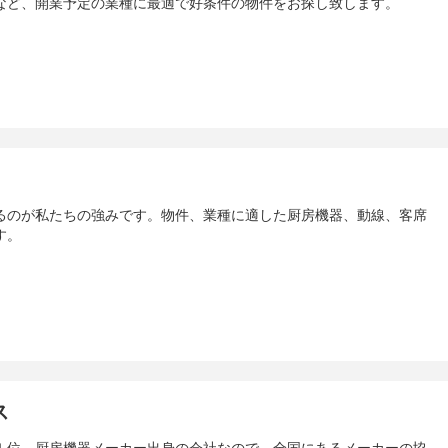
など、開業予定の業種に最適で好条件の物件をお探し致します。
るのが私たちの強みです。物件、業種に適した厨房機器、動線、客席
す。
ス
１位。厨房機器メーカー出身の会社なので、全国にあるメーカーの協