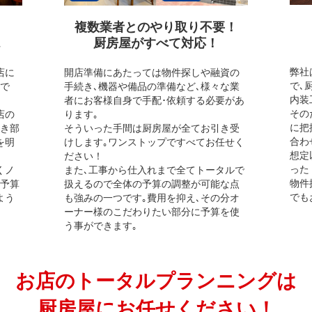
複数業者とのやり取り不要！
厨房屋がすべて対応！
弊社
店に
開店準備にあたっては物件探しや融資の
で､
ので
手続き､機器や備品の準備など､様々な業
内装
者にお客様自身で手配･依頼する必要があ
その
店の
ります｡
に把
べき部
そういった手間は厨房屋が全てお引き受
合わ
を明
けします｡ワンストップですべてお任せく
想定
ださい！
った
くノ
また､工事から仕入れまで全てトータルで
物件
ご予算
扱えるので全体の予算の調整が可能な点
でも
よう
も強みの一つです｡費用を抑え､その分オ
ーナー様のこだわりたい部分に予算を使
う事ができます｡
お店のトータルプランニングは
厨房屋にお任せください！