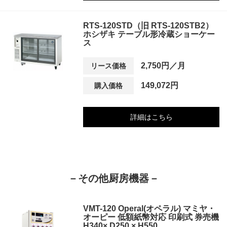
RTS-120STD（旧 RTS-120STB2）
ホシザキ テーブル形冷蔵ショーケー
ス
2,750円／月
リース価格
149,072円
購入価格
詳細はこちら
－その他厨房機器－
VMT-120 Operal(オペラル) マミヤ・
オーピー 低額紙幣対応 印刷式 券売機
H340× D250 × H550