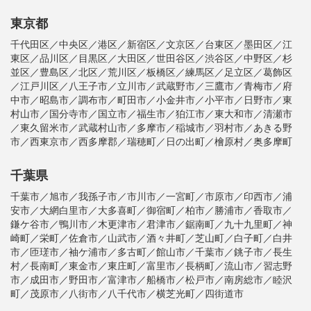
東京都
千代田区／中央区／港区／新宿区／文京区／台東区／墨田区／江
東区／品川区／目黒区／大田区／世田谷区／渋谷区／中野区／杉
並区／豊島区／北区／荒川区／板橋区／練馬区／足立区／葛飾区
／江戸川区／八王子市／立川市／武蔵野市／三鷹市／青梅市／府
中市／昭島市／調布市／町田市／小金井市／小平市／日野市／東
村山市／国分寺市／国立市／福生市／狛江市／東大和市／清瀬市
／東久留米市／武蔵村山市／多摩市／稲城市／羽村市／あきる野
市／西東京市／西多摩郡／瑞穂町／日の出町／檜原村／奥多摩町
千葉県
千葉市／旭市／我孫子市／市川市／一宮町／市原市／印西市／浦
安市／大網白里市／大多喜町／御宿町／柏市／勝浦市／香取市／
鎌ケ谷市／鴨川市／木更津市／君津市／鋸南町／九十九里町／神
崎町／栄町／佐倉市／山武市／酒々井町／芝山町／白子町／白井
市／匝瑳市／袖ケ浦市／多古町／館山市／千葉市／銚子市／長生
村／長南町／東金市／東庄町／富里市／長柄町／流山市／習志野
市／成田市／野田市／富津市／船橋市／松戸市／南房総市／睦沢
町／茂原市／八街市／八千代市／横芝光町／四街道市