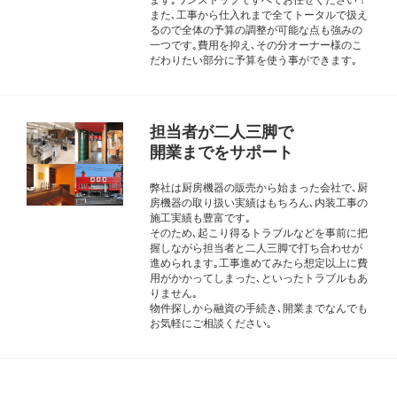
また､工事から仕入れまで全てトータルで扱え
るので全体の予算の調整が可能な点も強みの
一つです｡費用を抑え､その分オーナー様のこ
だわりたい部分に予算を使う事ができます｡
担当者が二人三脚で
開業までをサポート
弊社は厨房機器の販売から始まった会社で､厨
房機器の取り扱い実績はもちろん､内装工事の
施工実績も豊富です｡
そのため､起こり得るトラブルなどを事前に把
握しながら担当者と二人三脚で打ち合わせが
進められます｡工事進めてみたら想定以上に費
用がかかってしまった､といったトラブルもあ
りません｡
物件探しから融資の手続き､開業までなんでも
お気軽にご相談ください｡