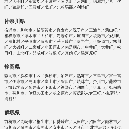
郡／大子町／稲敷郡／美浦村／阿見町／河内町／結城郡／八千代
町／猿島郡／五霞町／境町／北相馬郡／利根町
神奈川県
横浜市／川崎市／横須賀市／鎌倉市／逗子市／三浦市／葉山町／
相模原市／厚木市／大和市／海老名市／座間市／綾瀬市／愛川町
／清川村／平塚市／藤沢市／茅ヶ崎市／秦野市／伊勢原市／寒川
町／大磯町／二宮町／小田原市／南足柄市／中井町／大井町／松
田町／山北町／開成町／箱根町／真鶴町／湯河原町
静岡県
静岡市／浜松市中区／浜松市／沼津市／熱海市／三島市／富士宮
市／伊東市／島田市／富士市／磐田市／焼津市／掛川市／藤枝市
／御殿場市／袋井市／下田市／裾野市／湖西市／伊豆市／御前崎
市／菊川市／伊豆の国市／牧之原市／賀茂郡東伊豆町／榛原郡／
周智郡
群馬県
前橋市／高崎市／桐生市／伊勢崎市／太田市／沼田市／館林市／
渋川市／藤岡市／富岡市／安中市／みどり市／ 北群馬郡／多野郡