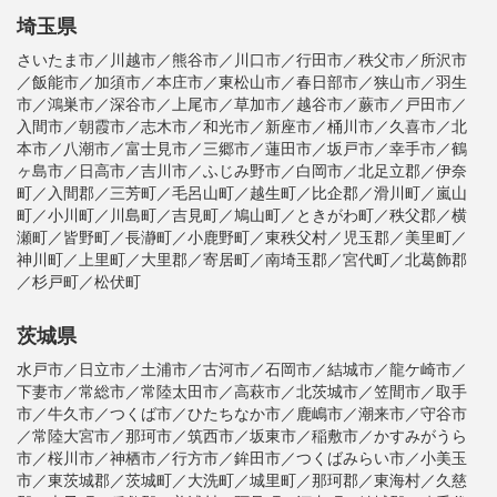
埼玉県
さいたま市／川越市／熊谷市／川口市／行田市／秩父市／所沢市
／飯能市／加須市／本庄市／東松山市／春日部市／狭山市／羽生
市／鴻巣市／深谷市／上尾市／草加市／越谷市／蕨市／戸田市／
入間市／朝霞市／志木市／和光市／新座市／桶川市／久喜市／北
本市／八潮市／富士見市／三郷市／蓮田市／坂戸市／幸手市／鶴
ヶ島市／日高市／吉川市／ふじみ野市／白岡市／北足立郡／伊奈
町／入間郡／三芳町／毛呂山町／越生町／比企郡／滑川町／嵐山
町／小川町／川島町／吉見町／鳩山町／ときがわ町／秩父郡／横
瀬町／皆野町／長瀞町／小鹿野町／東秩父村／児玉郡／美里町／
神川町／上里町／大里郡／寄居町／南埼玉郡／宮代町／北葛飾郡
／杉戸町／松伏町
茨城県
水戸市／日立市／土浦市／古河市／石岡市／結城市／龍ケ崎市／
下妻市／常総市／常陸太田市／高萩市／北茨城市／笠間市／取手
市／牛久市／つくば市／ひたちなか市／鹿嶋市／潮来市／守谷市
／常陸大宮市／那珂市／筑西市／坂東市／稲敷市／かすみがうら
市／桜川市／神栖市／行方市／鉾田市／つくばみらい市／小美玉
市／東茨城郡／茨城町／大洗町／城里町／那珂郡／東海村／久慈