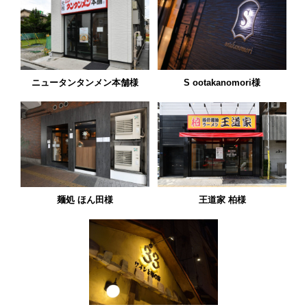
ニュータンタンメン本舗様
S ootakanomori様
麺処 ほん田様
王道家 柏様