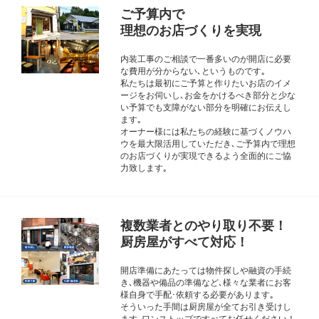
ご予算内で
理想のお店づくりを実現
内装工事のご相談で一番多いのが開店に必要
な費用が分からない､というものです｡
私たちは最初にご予算と作りたいお店のイメ
ージをお伺いし､お金をかけるべき部分と少な
い予算でも支障がない部分を明確にお伝えし
ます｡
オーナー様には私たちの経験に基づくノウハ
ウを最大限活用していただき､ご予算内で理想
のお店づくりが実現できるよう全面的にご協
力致します｡
複数業者とのやり取り不要！
厨房屋がすべて対応！
開店準備にあたっては物件探しや融資の手続
き､機器や備品の準備など､様々な業者にお客
様自身で手配･依頼する必要があります｡
そういった手間は厨房屋が全てお引き受けし
ます｡ワンストップですべてお任せください！