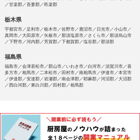
／甘楽郡／吾妻郡／邑楽郡
栃木県
宇都宮市／足利市／栃木市／佐野市／鹿沼市／日光市／小山市／
真岡市／大田原市／矢板市／那須塩原市／さくら市／那須烏山市
／下野市／河内郡／芳賀郡／下都賀郡／塩谷郡／那須郡
福島県
福島市／会津若松市／郡山市／いわき市／白河市／須賀川市／喜
多方市／相馬市／二本松市／田村市／南相馬市／伊達市／本宮市
／伊達郡／安達郡／岩瀬郡／南会津郡／耶麻郡／河沼郡／大沼郡
／西白河郡／東白川郡／田村郡／相馬郡