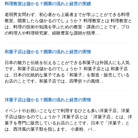
料理教室は儲かる？開業の流れと経営の実績
老弱男女問わず、初心者から上級者までが学ぶことができる料理
教室。開業したら儲かるのでしょうか？ 料理教室とは 料理教室と
は、料理の技術や知識を学ぶための教室・講座のことです。プロ
の料理人や料理研究家、経験豊富な講師が指導…
和菓子店は儲かる？開業の流れと経営の実情
日本の魅力と伝統を伝えることができる和菓子は外国人にも人気
です。和菓子店は儲かるのでしょうか？ 和菓子店とは 和菓子店
は、日本の伝統的な菓子である「和菓子」を製造・販売している
お店のことです。和菓子店では、四季折々の風情…
洋菓子店は儲かる？開業の流れと経営の実情
イベントやお祝いごとなどで利用するひとも多い洋菓子店。洋菓
子店は儲かるのでしょうか？ 洋菓子店とは 「洋菓子店」とは、洋
菓子を専門に販売しているお店のことです。日本で「洋菓子」と
は、西洋風の菓子類を指します。 小麦粉、バ…