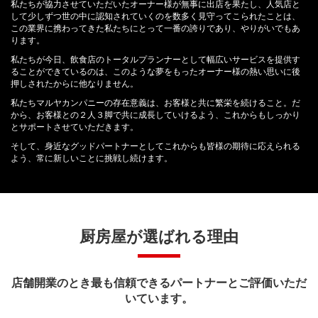
私たちが協力させていただいたオーナー様が無事に出店を果たし、人気店と
して少しずつ世の中に認知されていくのを数多く見守ってこられたことは、
この業界に携わってきた私たちにとって一番の誇りであり、やりがいでもあ
ります。
私たちが今日、飲食店のトータルプランナーとして幅広いサービスを提供す
ることができているのは、このような夢をもったオーナー様の熱い思いに後
押しされたからに他なりません。
私たちマルヤカンパニーの存在意義は、お客様と共に繁栄を続けること。だ
から、お客様との２人３脚で共に成長していけるよう、これからもしっかり
とサポートさせていただきます。
そして、身近なグッドパートナーとしてこれからも皆様の期待に応えられる
よう、常に新しいことに挑戦し続けます。
厨房屋が選ばれる理由
店舗開業のとき最も信頼できるパートナーとご評価いただ
いています。