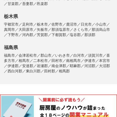
／甘楽郡／吾妻郡／邑楽郡
栃木県
宇都宮市／足利市／栃木市／佐野市／鹿沼市／日光市／小山市／
真岡市／大田原市／矢板市／那須塩原市／さくら市／那須烏山市
／下野市／河内郡／芳賀郡／下都賀郡／塩谷郡／那須郡
福島県
福島市／会津若松市／郡山市／いわき市／白河市／須賀川市／喜
多方市／相馬市／二本松市／田村市／南相馬市／伊達市／本宮市
／伊達郡／安達郡／岩瀬郡／南会津郡／耶麻郡／河沼郡／大沼郡
／西白河郡／東白川郡／田村郡／相馬郡