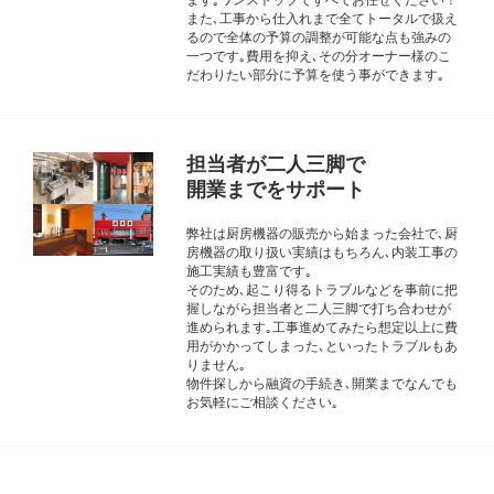
また､工事から仕入れまで全てトータルで扱え
るので全体の予算の調整が可能な点も強みの
一つです｡費用を抑え､その分オーナー様のこ
だわりたい部分に予算を使う事ができます｡
担当者が二人三脚で
開業までをサポート
弊社は厨房機器の販売から始まった会社で､厨
房機器の取り扱い実績はもちろん､内装工事の
施工実績も豊富です｡
そのため､起こり得るトラブルなどを事前に把
握しながら担当者と二人三脚で打ち合わせが
進められます｡工事進めてみたら想定以上に費
用がかかってしまった､といったトラブルもあ
りません｡
物件探しから融資の手続き､開業までなんでも
お気軽にご相談ください｡