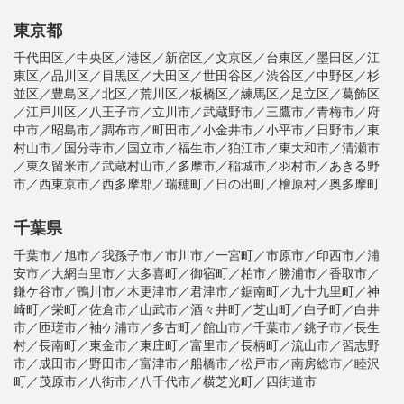
東京都
千代田区／中央区／港区／新宿区／文京区／台東区／墨田区／江
東区／品川区／目黒区／大田区／世田谷区／渋谷区／中野区／杉
並区／豊島区／北区／荒川区／板橋区／練馬区／足立区／葛飾区
／江戸川区／八王子市／立川市／武蔵野市／三鷹市／青梅市／府
中市／昭島市／調布市／町田市／小金井市／小平市／日野市／東
村山市／国分寺市／国立市／福生市／狛江市／東大和市／清瀬市
／東久留米市／武蔵村山市／多摩市／稲城市／羽村市／あきる野
市／西東京市／西多摩郡／瑞穂町／日の出町／檜原村／奥多摩町
千葉県
千葉市／旭市／我孫子市／市川市／一宮町／市原市／印西市／浦
安市／大網白里市／大多喜町／御宿町／柏市／勝浦市／香取市／
鎌ケ谷市／鴨川市／木更津市／君津市／鋸南町／九十九里町／神
崎町／栄町／佐倉市／山武市／酒々井町／芝山町／白子町／白井
市／匝瑳市／袖ケ浦市／多古町／館山市／千葉市／銚子市／長生
村／長南町／東金市／東庄町／富里市／長柄町／流山市／習志野
市／成田市／野田市／富津市／船橋市／松戸市／南房総市／睦沢
町／茂原市／八街市／八千代市／横芝光町／四街道市