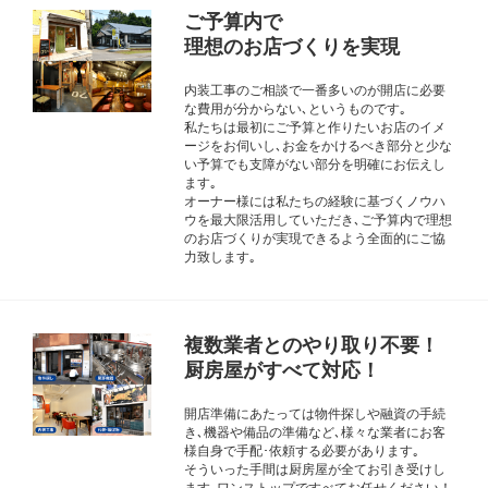
ご予算内で
理想のお店づくりを実現
内装工事のご相談で一番多いのが開店に必要
な費用が分からない､というものです｡
私たちは最初にご予算と作りたいお店のイメ
ージをお伺いし､お金をかけるべき部分と少な
い予算でも支障がない部分を明確にお伝えし
ます｡
オーナー様には私たちの経験に基づくノウハ
ウを最大限活用していただき､ご予算内で理想
のお店づくりが実現できるよう全面的にご協
力致します｡
複数業者とのやり取り不要！
厨房屋がすべて対応！
開店準備にあたっては物件探しや融資の手続
き､機器や備品の準備など､様々な業者にお客
様自身で手配･依頼する必要があります｡
そういった手間は厨房屋が全てお引き受けし
ます｡ワンストップですべてお任せください！