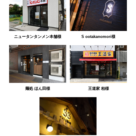
ニュータンタンメン本舗様
S ootakanomori様
麺処 ほん田様
王道家 柏様