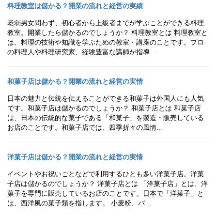
料理教室は儲かる？開業の流れと経営の実績
老弱男女問わず、初心者から上級者までが学ぶことができる料理
教室。開業したら儲かるのでしょうか？ 料理教室とは 料理教室と
は、料理の技術や知識を学ぶための教室・講座のことです。プロ
の料理人や料理研究家、経験豊富な講師が指導…
和菓子店は儲かる？開業の流れと経営の実情
日本の魅力と伝統を伝えることができる和菓子は外国人にも人気
です。和菓子店は儲かるのでしょうか？ 和菓子店とは 和菓子店
は、日本の伝統的な菓子である「和菓子」を製造・販売している
お店のことです。和菓子店では、四季折々の風情…
洋菓子店は儲かる？開業の流れと経営の実情
イベントやお祝いごとなどで利用するひとも多い洋菓子店。洋菓
子店は儲かるのでしょうか？ 洋菓子店とは 「洋菓子店」とは、洋
菓子を専門に販売しているお店のことです。日本で「洋菓子」と
は、西洋風の菓子類を指します。 小麦粉、バ…