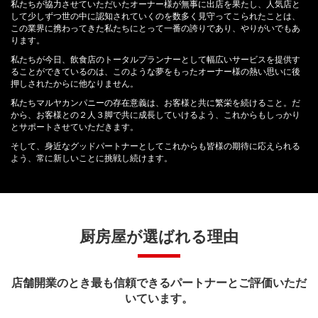
私たちが協力させていただいたオーナー様が無事に出店を果たし、人気店と
して少しずつ世の中に認知されていくのを数多く見守ってこられたことは、
この業界に携わってきた私たちにとって一番の誇りであり、やりがいでもあ
ります。
私たちが今日、飲食店のトータルプランナーとして幅広いサービスを提供す
ることができているのは、このような夢をもったオーナー様の熱い思いに後
押しされたからに他なりません。
私たちマルヤカンパニーの存在意義は、お客様と共に繁栄を続けること。だ
から、お客様との２人３脚で共に成長していけるよう、これからもしっかり
とサポートさせていただきます。
そして、身近なグッドパートナーとしてこれからも皆様の期待に応えられる
よう、常に新しいことに挑戦し続けます。
厨房屋が選ばれる理由
店舗開業のとき最も信頼できるパートナーとご評価いただ
いています。