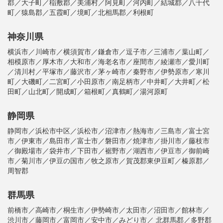
郡／大子町／稲敷郡／美浦村／阿見町／河内町／結城郡／八千代
町／猿島郡／五霞町／境町／北相馬郡／利根町
神奈川県
横浜市／川崎市／横須賀市／鎌倉市／逗子市／三浦市／葉山町／
相模原市／厚木市／大和市／海老名市／座間市／綾瀬市／愛川町
／清川村／平塚市／藤沢市／茅ヶ崎市／秦野市／伊勢原市／寒川
町／大磯町／二宮町／小田原市／南足柄市／中井町／大井町／松
田町／山北町／開成町／箱根町／真鶴町／湯河原町
静岡県
静岡市／浜松市中区／浜松市／沼津市／熱海市／三島市／富士宮
市／伊東市／島田市／富士市／磐田市／焼津市／掛川市／藤枝市
／御殿場市／袋井市／下田市／裾野市／湖西市／伊豆市／御前崎
市／菊川市／伊豆の国市／牧之原市／賀茂郡東伊豆町／榛原郡／
周智郡
群馬県
前橋市／高崎市／桐生市／伊勢崎市／太田市／沼田市／館林市／
渋川市／藤岡市／富岡市／安中市／みどり市／ 北群馬郡／多野郡