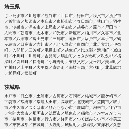
埼玉県
さいたま市／川越市／熊谷市／川口市／行田市／秩父市／所沢市
／飯能市／加須市／本庄市／東松山市／春日部市／狭山市／羽生
市／鴻巣市／深谷市／上尾市／草加市／越谷市／蕨市／戸田市／
入間市／朝霞市／志木市／和光市／新座市／桶川市／久喜市／北
本市／八潮市／富士見市／三郷市／蓮田市／坂戸市／幸手市／鶴
ヶ島市／日高市／吉川市／ふじみ野市／白岡市／北足立郡／伊奈
町／入間郡／三芳町／毛呂山町／越生町／比企郡／滑川町／嵐山
町／小川町／川島町／吉見町／鳩山町／ときがわ町／秩父郡／横
瀬町／皆野町／長瀞町／小鹿野町／東秩父村／児玉郡／美里町／
神川町／上里町／大里郡／寄居町／南埼玉郡／宮代町／北葛飾郡
／杉戸町／松伏町
茨城県
水戸市／日立市／土浦市／古河市／石岡市／結城市／龍ケ崎市／
下妻市／常総市／常陸太田市／高萩市／北茨城市／笠間市／取手
市／牛久市／つくば市／ひたちなか市／鹿嶋市／潮来市／守谷市
／常陸大宮市／那珂市／筑西市／坂東市／稲敷市／かすみがうら
市／桜川市／神栖市／行方市／鉾田市／つくばみらい市／小美玉
市／東茨城郡／茨城町／大洗町／城里町／那珂郡／東海村／久慈