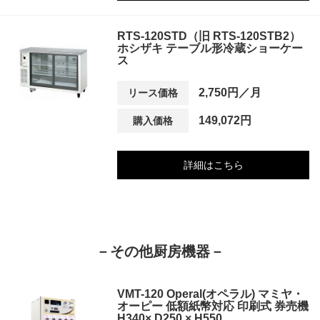
RTS-120STD（旧 RTS-120STB2）
ホシザキ テーブル形冷蔵ショーケー
ス
2,750円／月
リース価格
149,072円
購入価格
詳細はこちら
－その他厨房機器－
VMT-120 Operal(オペラル) マミヤ・
オーピー 低額紙幣対応 印刷式 券売機
H340× D250 × H550