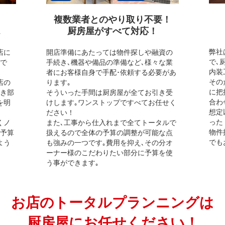
複数業者とのやり取り不要！
厨房屋がすべて対応！
弊社
店に
開店準備にあたっては物件探しや融資の
で､
ので
手続き､機器や備品の準備など､様々な業
内装
者にお客様自身で手配･依頼する必要があ
その
店の
ります｡
に把
べき部
そういった手間は厨房屋が全てお引き受
合わ
を明
けします｡ワンストップですべてお任せく
想定
ださい！
った
くノ
また､工事から仕入れまで全てトータルで
物件
ご予算
扱えるので全体の予算の調整が可能な点
でも
よう
も強みの一つです｡費用を抑え､その分オ
ーナー様のこだわりたい部分に予算を使
う事ができます｡
お店のトータルプランニングは
厨房屋にお任せください！