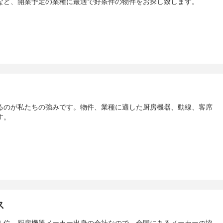
など、開業予定の業種に最適で好条件の物件をお探し致します。
るのが私たちの強みです。物件、業種に適した厨房機器、動線、客席
す。
ス
１位。厨房機器メーカー出身の会社なので、全国にあるメーカーの協