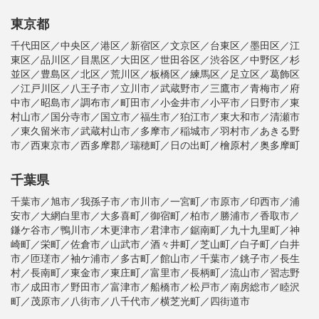
東京都
千代田区／中央区／港区／新宿区／文京区／台東区／墨田区／江
東区／品川区／目黒区／大田区／世田谷区／渋谷区／中野区／杉
並区／豊島区／北区／荒川区／板橋区／練馬区／足立区／葛飾区
／江戸川区／八王子市／立川市／武蔵野市／三鷹市／青梅市／府
中市／昭島市／調布市／町田市／小金井市／小平市／日野市／東
村山市／国分寺市／国立市／福生市／狛江市／東大和市／清瀬市
／東久留米市／武蔵村山市／多摩市／稲城市／羽村市／あきる野
市／西東京市／西多摩郡／瑞穂町／日の出町／檜原村／奥多摩町
千葉県
千葉市／旭市／我孫子市／市川市／一宮町／市原市／印西市／浦
安市／大網白里市／大多喜町／御宿町／柏市／勝浦市／香取市／
鎌ケ谷市／鴨川市／木更津市／君津市／鋸南町／九十九里町／神
崎町／栄町／佐倉市／山武市／酒々井町／芝山町／白子町／白井
市／匝瑳市／袖ケ浦市／多古町／館山市／千葉市／銚子市／長生
村／長南町／東金市／東庄町／富里市／長柄町／流山市／習志野
市／成田市／野田市／富津市／船橋市／松戸市／南房総市／睦沢
町／茂原市／八街市／八千代市／横芝光町／四街道市