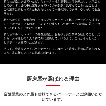
私たちが協力させていただいたオーナー様が無事に出店を果たし、人気店と
して少しずつ世の中に認知されていくのを数多く見守ってこられたことは、
この業界に携わってきた私たちにとって一番の誇りであり、やりがいでもあ
ります。
私たちが今日、飲食店のトータルプランナーとして幅広いサービスを提供す
ることができているのは、このような夢をもったオーナー様の熱い思いに後
押しされたからに他なりません。
私たちマルヤカンパニーの存在意義は、お客様と共に繁栄を続けること。だ
から、お客様との２人３脚で共に成長していけるよう、これからもしっかり
とサポートさせていただきます。
そして、身近なグッドパートナーとしてこれからも皆様の期待に応えられる
よう、常に新しいことに挑戦し続けます。
厨房屋が選ばれる理由
店舗開業のとき最も信頼できるパートナーとご評価いただ
いています。