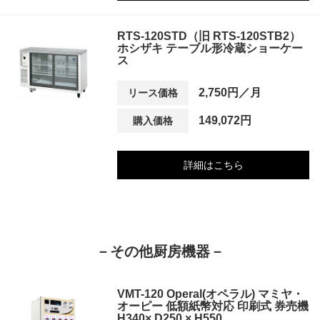
RTS-120STD（旧 RTS-120STB2）
ホシザキ テーブル形冷蔵ショーケー
ス
2,750円／月
リース価格
149,072円
購入価格
詳細はこちら
－その他厨房機器－
VMT-120 Operal(オペラル) マミヤ・
オーピー 低額紙幣対応 印刷式 券売機
H340× D250 × H550