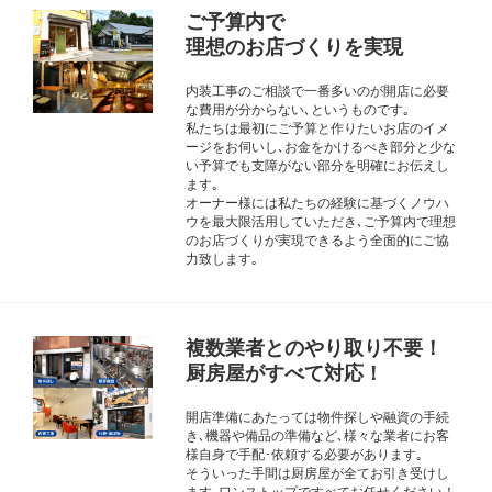
ご予算内で
理想のお店づくりを実現
内装工事のご相談で一番多いのが開店に必要
な費用が分からない､というものです｡
私たちは最初にご予算と作りたいお店のイメ
ージをお伺いし､お金をかけるべき部分と少な
い予算でも支障がない部分を明確にお伝えし
ます｡
オーナー様には私たちの経験に基づくノウハ
ウを最大限活用していただき､ご予算内で理想
のお店づくりが実現できるよう全面的にご協
力致します｡
複数業者とのやり取り不要！
厨房屋がすべて対応！
開店準備にあたっては物件探しや融資の手続
き､機器や備品の準備など､様々な業者にお客
様自身で手配･依頼する必要があります｡
そういった手間は厨房屋が全てお引き受けし
ます｡ワンストップですべてお任せください！