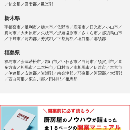
／甘楽郡／吾妻郡／邑楽郡
栃木県
宇都宮市／足利市／栃木市／佐野市／鹿沼市／日光市／小山市／
真岡市／大田原市／矢板市／那須塩原市／さくら市／那須烏山市
／下野市／河内郡／芳賀郡／下都賀郡／塩谷郡／那須郡
福島県
福島市／会津若松市／郡山市／いわき市／白河市／須賀川市／喜
多方市／相馬市／二本松市／田村市／南相馬市／伊達市／本宮市
／伊達郡／安達郡／岩瀬郡／南会津郡／耶麻郡／河沼郡／大沼郡
／西白河郡／東白川郡／田村郡／相馬郡