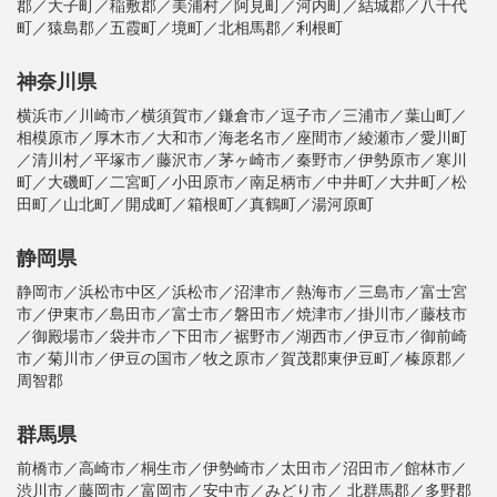
郡／大子町／稲敷郡／美浦村／阿見町／河内町／結城郡／八千代
町／猿島郡／五霞町／境町／北相馬郡／利根町
神奈川県
横浜市／川崎市／横須賀市／鎌倉市／逗子市／三浦市／葉山町／
相模原市／厚木市／大和市／海老名市／座間市／綾瀬市／愛川町
／清川村／平塚市／藤沢市／茅ヶ崎市／秦野市／伊勢原市／寒川
町／大磯町／二宮町／小田原市／南足柄市／中井町／大井町／松
田町／山北町／開成町／箱根町／真鶴町／湯河原町
静岡県
静岡市／浜松市中区／浜松市／沼津市／熱海市／三島市／富士宮
市／伊東市／島田市／富士市／磐田市／焼津市／掛川市／藤枝市
／御殿場市／袋井市／下田市／裾野市／湖西市／伊豆市／御前崎
市／菊川市／伊豆の国市／牧之原市／賀茂郡東伊豆町／榛原郡／
周智郡
群馬県
前橋市／高崎市／桐生市／伊勢崎市／太田市／沼田市／館林市／
渋川市／藤岡市／富岡市／安中市／みどり市／ 北群馬郡／多野郡