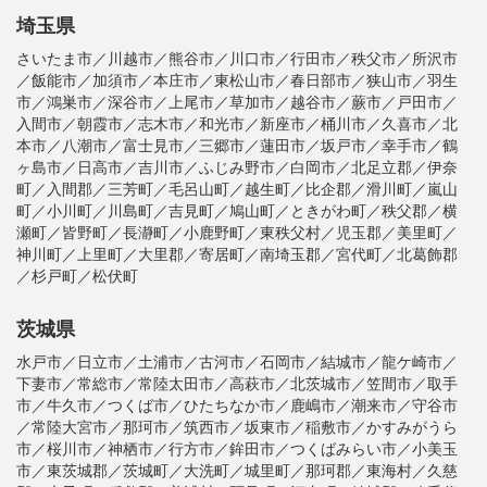
埼玉県
さいたま市／川越市／熊谷市／川口市／行田市／秩父市／所沢市
／飯能市／加須市／本庄市／東松山市／春日部市／狭山市／羽生
市／鴻巣市／深谷市／上尾市／草加市／越谷市／蕨市／戸田市／
入間市／朝霞市／志木市／和光市／新座市／桶川市／久喜市／北
本市／八潮市／富士見市／三郷市／蓮田市／坂戸市／幸手市／鶴
ヶ島市／日高市／吉川市／ふじみ野市／白岡市／北足立郡／伊奈
町／入間郡／三芳町／毛呂山町／越生町／比企郡／滑川町／嵐山
町／小川町／川島町／吉見町／鳩山町／ときがわ町／秩父郡／横
瀬町／皆野町／長瀞町／小鹿野町／東秩父村／児玉郡／美里町／
神川町／上里町／大里郡／寄居町／南埼玉郡／宮代町／北葛飾郡
／杉戸町／松伏町
茨城県
水戸市／日立市／土浦市／古河市／石岡市／結城市／龍ケ崎市／
下妻市／常総市／常陸太田市／高萩市／北茨城市／笠間市／取手
市／牛久市／つくば市／ひたちなか市／鹿嶋市／潮来市／守谷市
／常陸大宮市／那珂市／筑西市／坂東市／稲敷市／かすみがうら
市／桜川市／神栖市／行方市／鉾田市／つくばみらい市／小美玉
市／東茨城郡／茨城町／大洗町／城里町／那珂郡／東海村／久慈