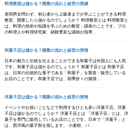
料理教室は儲かる？開業の流れと経営の実績
老弱男女問わず、初心者から上級者までが学ぶことができる料理
教室。開業したら儲かるのでしょうか？ 料理教室とは 料理教室と
は、料理の技術や知識を学ぶための教室・講座のことです。プロ
の料理人や料理研究家、経験豊富な講師が指導…
和菓子店は儲かる？開業の流れと経営の実情
日本の魅力と伝統を伝えることができる和菓子は外国人にも人気
です。和菓子店は儲かるのでしょうか？ 和菓子店とは 和菓子店
は、日本の伝統的な菓子である「和菓子」を製造・販売している
お店のことです。和菓子店では、四季折々の風情…
洋菓子店は儲かる？開業の流れと経営の実情
イベントやお祝いごとなどで利用するひとも多い洋菓子店。洋菓
子店は儲かるのでしょうか？ 洋菓子店とは 「洋菓子店」とは、洋
菓子を専門に販売しているお店のことです。日本で「洋菓子」と
は、西洋風の菓子類を指します。 小麦粉、バ…