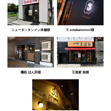
ニュータンタンメン本舗様
S ootakanomori様
麺処 ほん田様
王道家 柏様