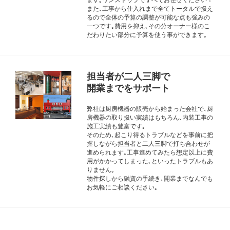
また､工事から仕入れまで全てトータルで扱え
るので全体の予算の調整が可能な点も強みの
一つです｡費用を抑え､その分オーナー様のこ
だわりたい部分に予算を使う事ができます｡
担当者が二人三脚で
開業までをサポート
弊社は厨房機器の販売から始まった会社で､厨
房機器の取り扱い実績はもちろん､内装工事の
施工実績も豊富です｡
そのため､起こり得るトラブルなどを事前に把
握しながら担当者と二人三脚で打ち合わせが
進められます｡工事進めてみたら想定以上に費
用がかかってしまった､といったトラブルもあ
りません｡
物件探しから融資の手続き､開業までなんでも
お気軽にご相談ください｡