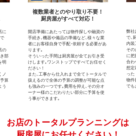
複数業者とのやり取り不要！
厨房屋がすべて対応！
弊社
店に
開店準備にあたっては物件探しや融資の
で､
ので
手続き､機器や備品の準備など､様々な業
内装
者にお客様自身で手配･依頼する必要があ
その
店の
ります｡
に把
べき部
そういった手間は厨房屋が全てお引き受
合わ
を明
けします｡ワンストップですべてお任せく
想定
ださい！
った
くノ
また､工事から仕入れまで全てトータルで
物件
ご予算
扱えるので全体の予算の調整が可能な点
でも
よう
も強みの一つです｡費用を抑え､その分オ
ーナー様のこだわりたい部分に予算を使
う事ができます｡
お店のトータルプランニングは
厨房屋にお任せください！