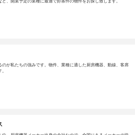
など、開業予定の業種に最適で好条件の物件をお探し致します。
るのが私たちの強みです。物件、業種に適した厨房機器、動線、客席
す。
ス
１位。厨房機器メーカー出身の会社なので、全国にあるメーカーの協