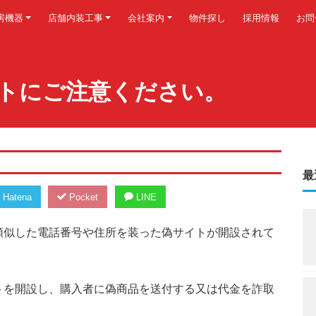
房機器
店舗内装工事
会社案内
物件探し
採用情報
お問
トにご注意ください。
最
Hatena
Pocket
LINE
類似した電話番号や住所を装った偽サイトが開設されて
トを開設し、購入者に偽商品を送付する又は代金を詐取