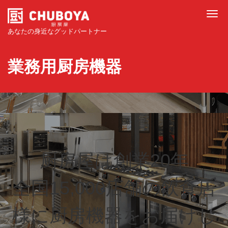
Tog
あなたの身近なグッドパートナー
業務用厨房機器
厨房屋は創業20年
全国15,000店舗の飲食店
様に厨房機器をお届けし