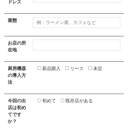
ドレス
業態
お店の所
在地
厨房機器
新品購入
リース
未定
の導入方
法
今回の出
初めて
既存店がある
店は初め
てです
か？