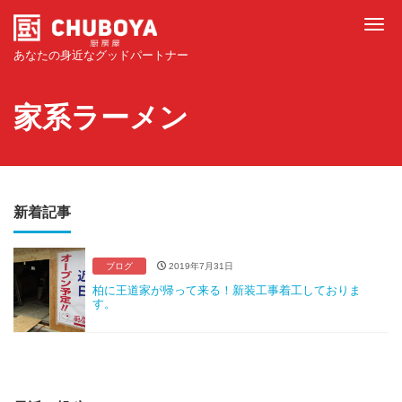
Tog
あなたの身近なグッドパートナー
家系ラーメン
新着記事
ブログ
2019年7月31日
柏に王道家が帰って来る！新装工事着工しておりま
す。