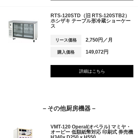
RTS-120STD（旧 RTS-120STB2）
ホシザキ テーブル形冷蔵ショーケー
ス
2,750円／月
リース価格
149,072円
購入価格
詳細はこちら
－その他厨房機器－
VMT-120 Operal(オペラル) マミヤ・
オーピー 低額紙幣対応 印刷式 券売機
H340× D250 × H550