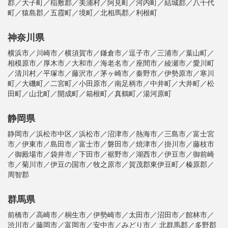
郡／大子町／稲敷郡／美浦村／阿見町／河内町／結城郡／八千代
町／猿島郡／五霞町／境町／北相馬郡／利根町
神奈川県
横浜市／川崎市／横須賀市／鎌倉市／逗子市／三浦市／葉山町／
相模原市／厚木市／大和市／海老名市／座間市／綾瀬市／愛川町
／清川村／平塚市／藤沢市／茅ヶ崎市／秦野市／伊勢原市／寒川
町／大磯町／二宮町／小田原市／南足柄市／中井町／大井町／松
田町／山北町／開成町／箱根町／真鶴町／湯河原町
静岡県
静岡市／浜松市中区／浜松市／沼津市／熱海市／三島市／富士宮
市／伊東市／島田市／富士市／磐田市／焼津市／掛川市／藤枝市
／御殿場市／袋井市／下田市／裾野市／湖西市／伊豆市／御前崎
市／菊川市／伊豆の国市／牧之原市／賀茂郡東伊豆町／榛原郡／
周智郡
群馬県
前橋市／高崎市／桐生市／伊勢崎市／太田市／沼田市／館林市／
渋川市／藤岡市／富岡市／安中市／みどり市／ 北群馬郡／多野郡