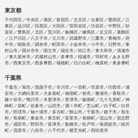
東京都
千代田区／中央区／港区／新宿区／文京区／台東区／墨田区／江
東区／品川区／目黒区／大田区／世田谷区／渋谷区／中野区／杉
並区／豊島区／北区／荒川区／板橋区／練馬区／足立区／葛飾区
／江戸川区／八王子市／立川市／武蔵野市／三鷹市／青梅市／府
中市／昭島市／調布市／町田市／小金井市／小平市／日野市／東
村山市／国分寺市／国立市／福生市／狛江市／東大和市／清瀬市
／東久留米市／武蔵村山市／多摩市／稲城市／羽村市／あきる野
市／西東京市／西多摩郡／瑞穂町／日の出町／檜原村／奥多摩町
千葉県
千葉市／旭市／我孫子市／市川市／一宮町／市原市／印西市／浦
安市／大網白里市／大多喜町／御宿町／柏市／勝浦市／香取市／
鎌ケ谷市／鴨川市／木更津市／君津市／鋸南町／九十九里町／神
崎町／栄町／佐倉市／山武市／酒々井町／芝山町／白子町／白井
市／匝瑳市／袖ケ浦市／多古町／館山市／千葉市／銚子市／長生
村／長南町／東金市／東庄町／富里市／長柄町／流山市／習志野
市／成田市／野田市／富津市／船橋市／松戸市／南房総市／睦沢
町／茂原市／八街市／八千代市／横芝光町／四街道市