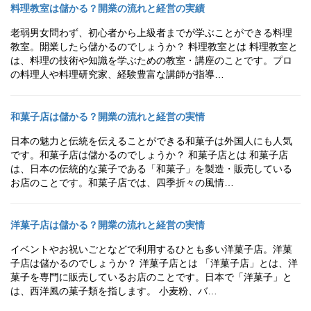
料理教室は儲かる？開業の流れと経営の実績
老弱男女問わず、初心者から上級者までが学ぶことができる料理
教室。開業したら儲かるのでしょうか？ 料理教室とは 料理教室と
は、料理の技術や知識を学ぶための教室・講座のことです。プロ
の料理人や料理研究家、経験豊富な講師が指導…
和菓子店は儲かる？開業の流れと経営の実情
日本の魅力と伝統を伝えることができる和菓子は外国人にも人気
です。和菓子店は儲かるのでしょうか？ 和菓子店とは 和菓子店
は、日本の伝統的な菓子である「和菓子」を製造・販売している
お店のことです。和菓子店では、四季折々の風情…
洋菓子店は儲かる？開業の流れと経営の実情
イベントやお祝いごとなどで利用するひとも多い洋菓子店。洋菓
子店は儲かるのでしょうか？ 洋菓子店とは 「洋菓子店」とは、洋
菓子を専門に販売しているお店のことです。日本で「洋菓子」と
は、西洋風の菓子類を指します。 小麦粉、バ…