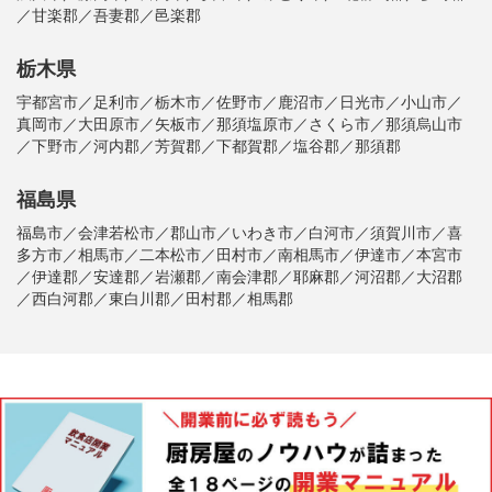
／甘楽郡／吾妻郡／邑楽郡
栃木県
宇都宮市／足利市／栃木市／佐野市／鹿沼市／日光市／小山市／
真岡市／大田原市／矢板市／那須塩原市／さくら市／那須烏山市
／下野市／河内郡／芳賀郡／下都賀郡／塩谷郡／那須郡
福島県
福島市／会津若松市／郡山市／いわき市／白河市／須賀川市／喜
多方市／相馬市／二本松市／田村市／南相馬市／伊達市／本宮市
／伊達郡／安達郡／岩瀬郡／南会津郡／耶麻郡／河沼郡／大沼郡
／西白河郡／東白川郡／田村郡／相馬郡