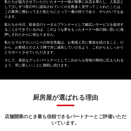
私たちが協力させていただいたオーナー様が無事に出店を果たし、人気店と
して少しずつ世の中に認知されていくのを数多く見守ってこられたことは、
この業界に携わってきた私たちにとって一番の誇りであり、やりがいでもあ
ります。
私たちが今日、飲食店のトータルプランナーとして幅広いサービスを提供す
ることができているのは、このような夢をもったオーナー様の熱い思いに後
押しされたからに他なりません。
私たちマルヤカンパニーの存在意義は、お客様と共に繁栄を続けること。だ
から、お客様との２人３脚で共に成長していけるよう、これからもしっかり
とサポートさせていただきます。
そして、身近なグッドパートナーとしてこれからも皆様の期待に応えられる
よう、常に新しいことに挑戦し続けます。
厨房屋が選ばれる理由
店舗開業のとき最も信頼できるパートナーとご評価いただ
いています。