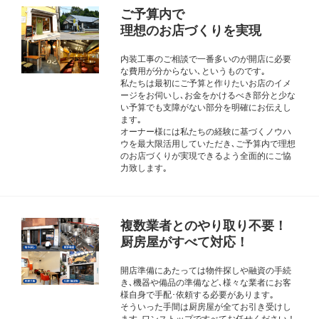
ご予算内で
理想のお店づくりを実現
内装工事のご相談で一番多いのが開店に必要
な費用が分からない､というものです｡
私たちは最初にご予算と作りたいお店のイメ
ージをお伺いし､お金をかけるべき部分と少な
い予算でも支障がない部分を明確にお伝えし
ます｡
オーナー様には私たちの経験に基づくノウハ
ウを最大限活用していただき､ご予算内で理想
のお店づくりが実現できるよう全面的にご協
力致します｡
複数業者とのやり取り不要！
厨房屋がすべて対応！
開店準備にあたっては物件探しや融資の手続
き､機器や備品の準備など､様々な業者にお客
様自身で手配･依頼する必要があります｡
そういった手間は厨房屋が全てお引き受けし
ます｡ワンストップですべてお任せください！