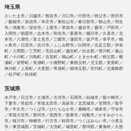
埼玉県
さいたま市／川越市／熊谷市／川口市／行田市／秩父市／所沢市
／飯能市／加須市／本庄市／東松山市／春日部市／狭山市／羽生
市／鴻巣市／深谷市／上尾市／草加市／越谷市／蕨市／戸田市／
入間市／朝霞市／志木市／和光市／新座市／桶川市／久喜市／北
本市／八潮市／富士見市／三郷市／蓮田市／坂戸市／幸手市／鶴
ヶ島市／日高市／吉川市／ふじみ野市／白岡市／北足立郡／伊奈
町／入間郡／三芳町／毛呂山町／越生町／比企郡／滑川町／嵐山
町／小川町／川島町／吉見町／鳩山町／ときがわ町／秩父郡／横
瀬町／皆野町／長瀞町／小鹿野町／東秩父村／児玉郡／美里町／
神川町／上里町／大里郡／寄居町／南埼玉郡／宮代町／北葛飾郡
／杉戸町／松伏町
茨城県
水戸市／日立市／土浦市／古河市／石岡市／結城市／龍ケ崎市／
下妻市／常総市／常陸太田市／高萩市／北茨城市／笠間市／取手
市／牛久市／つくば市／ひたちなか市／鹿嶋市／潮来市／守谷市
／常陸大宮市／那珂市／筑西市／坂東市／稲敷市／かすみがうら
市／桜川市／神栖市／行方市／鉾田市／つくばみらい市／小美玉
市／東茨城郡／茨城町／大洗町／城里町／那珂郡／東海村／久慈