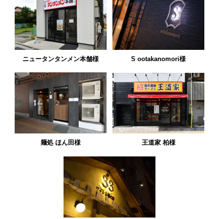
ニュータンタンメン本舗様
S ootakanomori様
麺処 ほん田様
王道家 柏様