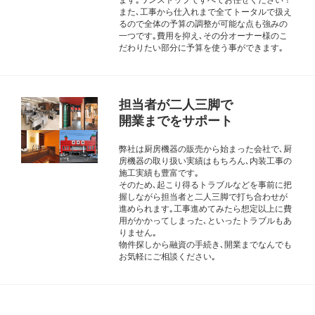
また､工事から仕入れまで全てトータルで扱え
るので全体の予算の調整が可能な点も強みの
一つです｡費用を抑え､その分オーナー様のこ
だわりたい部分に予算を使う事ができます｡
担当者が二人三脚で
開業までをサポート
弊社は厨房機器の販売から始まった会社で､厨
房機器の取り扱い実績はもちろん､内装工事の
施工実績も豊富です｡
そのため､起こり得るトラブルなどを事前に把
握しながら担当者と二人三脚で打ち合わせが
進められます｡工事進めてみたら想定以上に費
用がかかってしまった､といったトラブルもあ
りません｡
物件探しから融資の手続き､開業までなんでも
お気軽にご相談ください｡