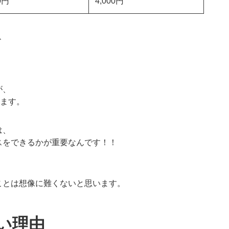
0円
4,000円
、
が、
います。
は、
スをできるかが重要なんです！！
ことは想像に難くないと思います。
い理由