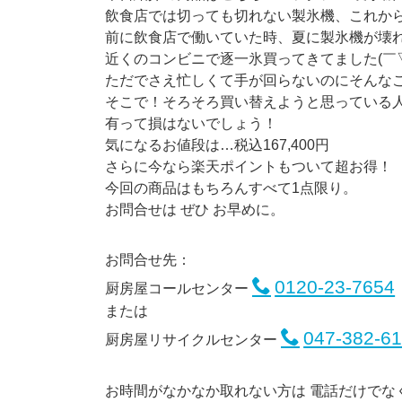
飲食店では切っても切れない製氷機、これか
前に飲食店で働いていた時、夏に製氷機が壊
近くのコンビニで逐一氷買ってきてました(￣▽
ただでさえ忙しくて手が回らないのにそんな
そこで！そろそろ買い替えようと思っている
有って損はないでしょう！
気になるお値段は…税込167,400円
さらに今なら楽天ポイントもついて超お得！
今回の商品はもちろんすべて1点限り。
お問合せは ぜひ お早めに。
お問合せ先：
0120-23-7654
厨房屋コールセンター
または
047-382-6
厨房屋リサイクルセンター
お時間がなかなか取れない方は 電話だけでな