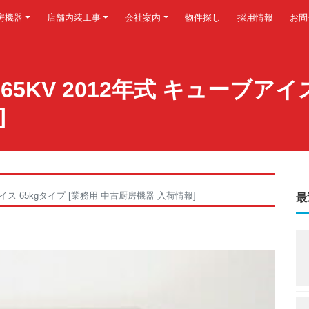
房機器
店舗内装工事
会社案内
物件探し
採用情報
お問
A65KV 2012年式 キューブアイ
]
アイス 65kgタイプ [業務用 中古厨房機器 入荷情報]
最