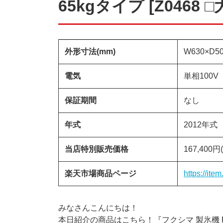
65kgタイプ [Z0468
外形寸法(mm)
W630×D50
電気
単相100V
保証期間
なし
年式
2012年式
当店特別販売価格
167,40
楽天市場商品ページ
https://ite
みなさんこんにちは！
本日紹介の商品はこちら！『フクシマ 製氷機 FIC