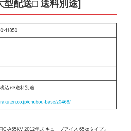
 □大型配送□ 送料別途]
0×H850
0円(税込)※送料別途
m.rakuten.co.jp/chubou-base/z0468/
-A65KV 2012年式 キューブアイス 65kgタイプ』