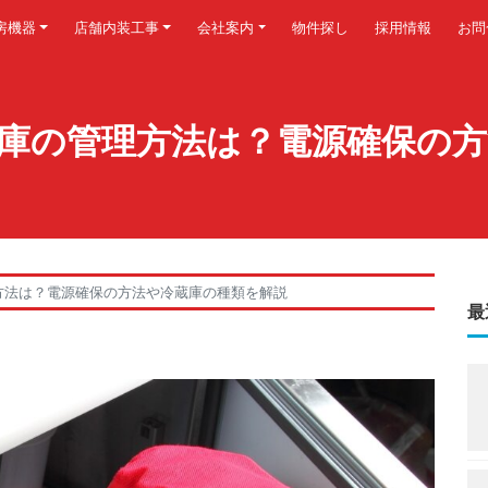
房機器
店舗内装工事
会社案内
物件探し
採用情報
お問
庫の管理方法は？電源確保の方
方法は？電源確保の方法や冷蔵庫の種類を解説
最