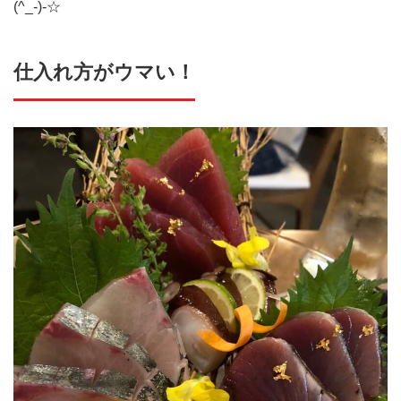
(^_-)-☆
仕入れ方がウマい！