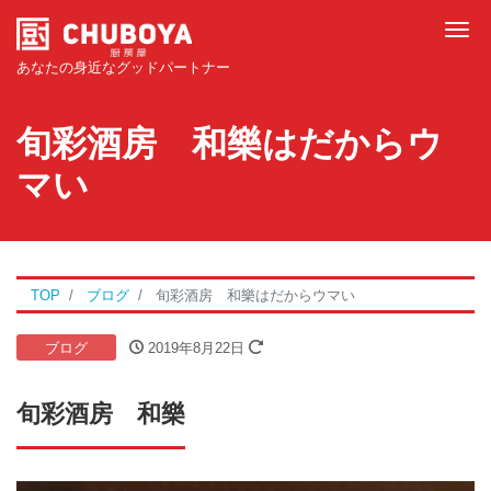
Tog
あなたの身近なグッドパートナー
旬彩酒房 和樂はだからウ
マい
TOP
ブログ
旬彩酒房 和樂はだからウマい
ブログ
2019年8月22日
旬彩酒房 和樂