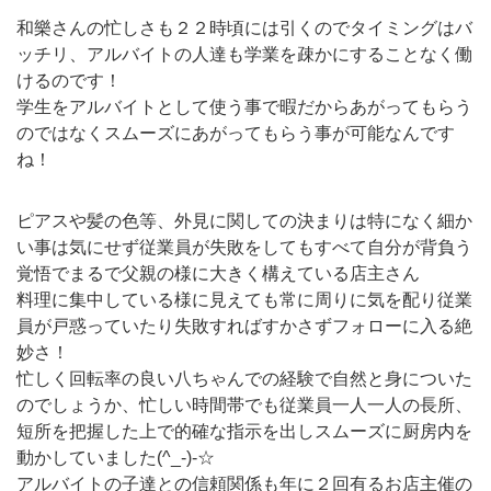
和樂さんの忙しさも２２時頃には引くのでタイミングはバ
ッチリ、アルバイトの人達も学業を疎かにすることなく働
けるのです！
学生をアルバイトとして使う事で暇だからあがってもらう
のではなくスムーズにあがってもらう事が可能なんです
ね！
ピアスや髪の色等、外見に関しての決まりは特になく細か
い事は気にせず従業員が失敗をしてもすべて自分が背負う
覚悟でまるで父親の様に大きく構えている店主さん
料理に集中している様に見えても常に周りに気を配り従業
員が戸惑っていたり失敗すればすかさずフォローに入る絶
妙さ！
忙しく回転率の良い八ちゃんでの経験で自然と身についた
のでしょうか、忙しい時間帯でも従業員一人一人の長所、
短所を把握した上で的確な指示を出しスムーズに厨房内を
動かしていました(^_-)-☆
アルバイトの子達との信頼関係も年に２回有るお店主催の