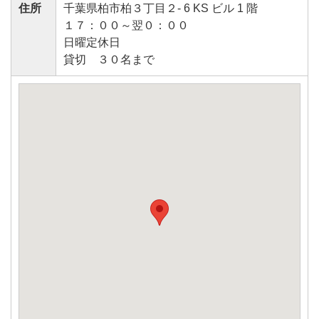
住所
千葉県柏市柏３丁目２- 6 KS ビル 1 階
１７：００～翌０：００
日曜定休日
貸切 ３０名まで