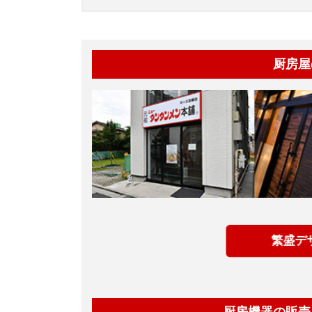
厨房屋
繁盛デ