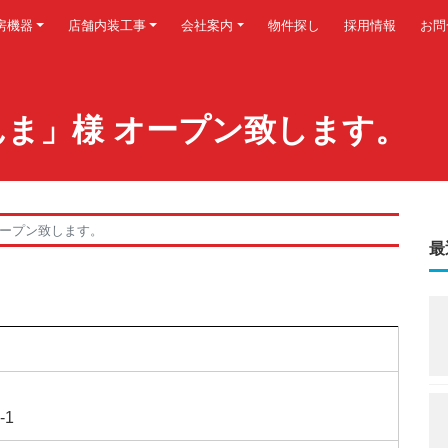
房機器
店舗内装工事
会社案内
物件探し
採用情報
お問
まんま」様 オープン致します。
 オープン致します。
最
-1