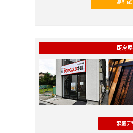
無料融
厨房屋
繁盛デ