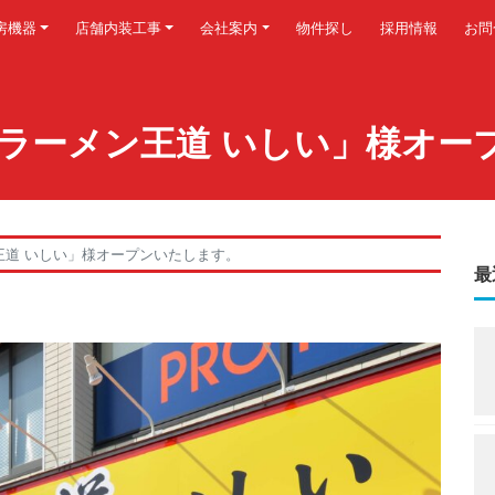
房機器
店舗内装工事
会社案内
物件探し
採用情報
お問
「家系ラーメン王道 いしい」様オ
メン王道 いしい」様オープンいたします。
最