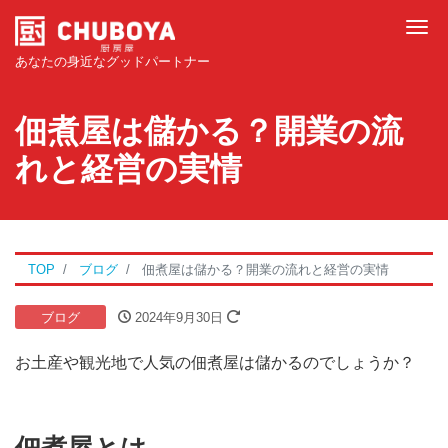
Tog
あなたの身近なグッドパートナー
佃煮屋は儲かる？開業の流
れと経営の実情
TOP
ブログ
佃煮屋は儲かる？開業の流れと経営の実情
ブログ
2024年9月30日
お土産や観光地で人気の佃煮屋は儲かるのでしょうか？
佃煮屋とは