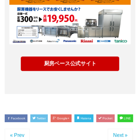
厨房ベース公式サイト
Facebook
Twitter
Google+
Hatena
Pocket
LINE
« Prev
Next »