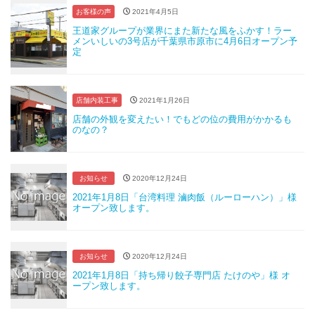
お客様の声
2021年4月5日
王道家グループが業界にまた新たな風をふかす！ラー
メンいしいの3号店が千葉県市原市に4月6日オープン予
定
店舗内装工事
2021年1月26日
店舗の外観を変えたい！でもどの位の費用がかかるも
のなの？
お知らせ
2020年12月24日
2021年1月8日「台湾料理 滷肉飯（ルーローハン）」様
オープン致します。
お知らせ
2020年12月24日
2021年1月8日「持ち帰り餃子専門店 たけのや」様 オ
ープン致します。