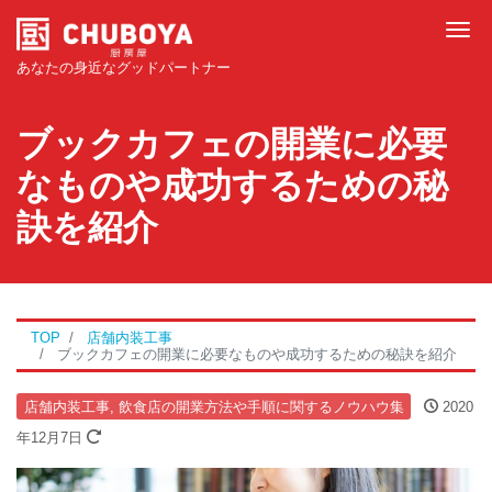
Tog
あなたの身近なグッドパートナー
ブックカフェの開業に必要
なものや成功するための秘
訣を紹介
TOP
店舗内装工事
ブックカフェの開業に必要なものや成功するための秘訣を紹介
店舗内装工事
,
飲食店の開業方法や手順に関するノウハウ集
2020
年12月7日