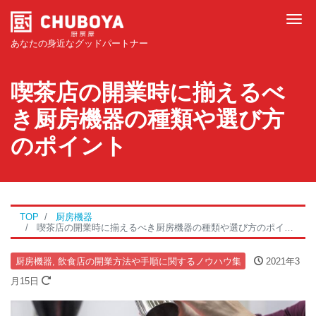
Tog
あなたの身近なグッドパートナー
喫茶店の開業時に揃えるべ
き厨房機器の種類や選び方
のポイント
TOP
厨房機器
喫茶店の開業時に揃えるべき厨房機器の種類や選び方のポイント
厨房機器
,
飲食店の開業方法や手順に関するノウハウ集
2021年3
月15日