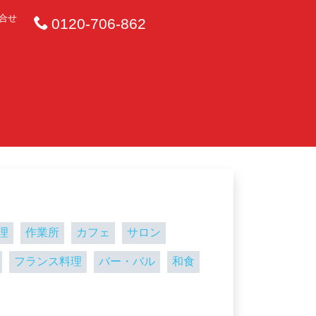
合せ
0120-706-862
理
作業所
カフェ
サロン
フランス料理
バー・バル
和食