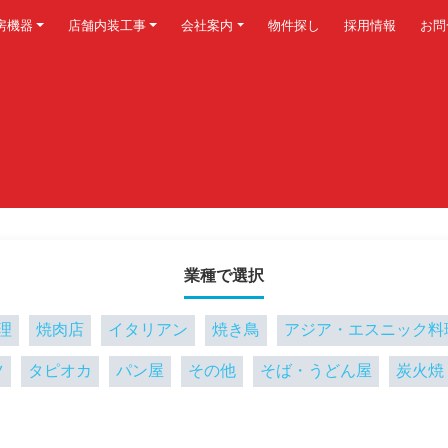
房機器
店舗内装工事
会社案内
物件探し
採用情報
お問
業種で選択
理
焼肉店
イタリアン
焼き鳥
アジア・エスニック料
ツ
タピオカ
パン屋
その他
そば・うどん屋
炭火焼