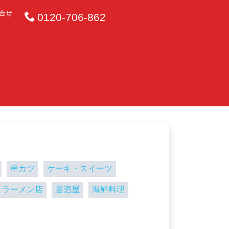
合せ
0120-706-862
串カツ
ケーキ・スイーツ
ラーメン店
居酒屋
海鮮料理