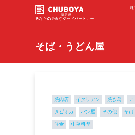
厨
あなたの身近なグッドパートナー
そば・うどん屋
焼肉店
イタリアン
焼き鳥
ア
タピオカ
パン屋
その他
そば
洋食
中華料理