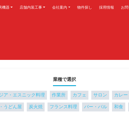
房機器
店舗内装工事
会社案内
物件探し
採用情報
お問
業種で選択
ジア・エスニック料理
作業所
カフェ
サロン
カレー
・うどん屋
炭火焼
フランス料理
バー・バル
和食