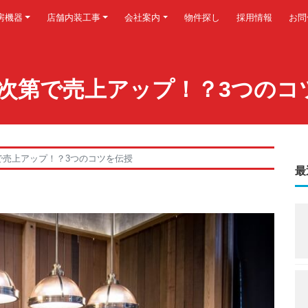
房機器
店舗内装工事
会社案内
物件探し
採用情報
お問
次第で売上アップ！？3つのコ
で売上アップ！？3つのコツを伝授
最