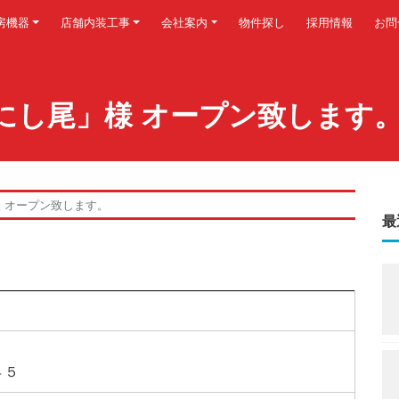
房機器
店舗内装工事
会社案内
物件探し
採用情報
お問
麺処にし尾」様 オープン致します
様 オープン致します。
最
４５