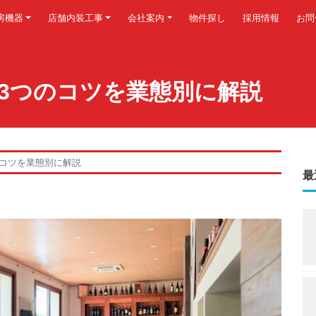
房機器
店舗内装工事
会社案内
物件探し
採用情報
お問
3つのコツを業態別に解説
のコツを業態別に解説
最