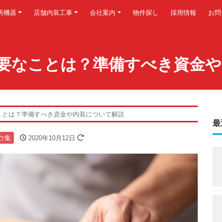
房機器
店舗内装工事
会社案内
物件探し
採用情報
お問
要なことは？準備すべき資金や
ことは？準備すべき資金や内装について解説
最
ウ集
2020年10月12日