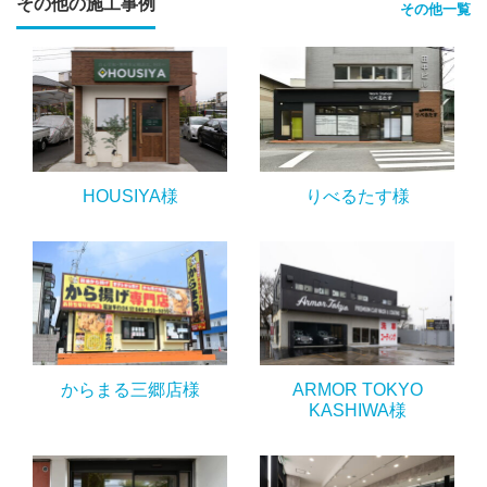
その他の施工事例
その他一覧
HOUSIYA様
りべるたす様
からまる三郷店様
ARMOR TOKYO
KASHIWA様