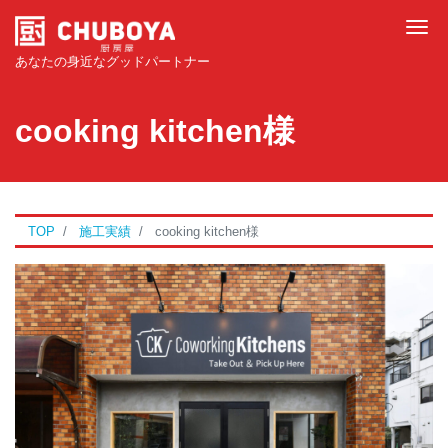
Tog
あなたの身近なグッドパートナー
cooking kitchen様
TOP
施工実績
cooking kitchen様