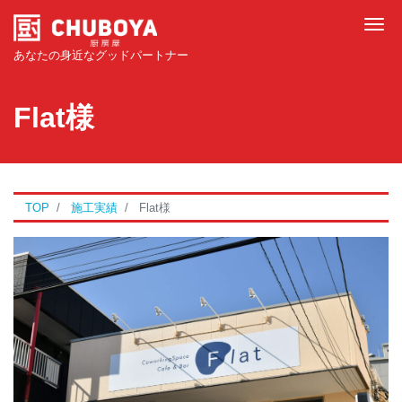
Tog
あなたの身近なグッドパートナー
Flat様
TOP
施工実績
Flat様