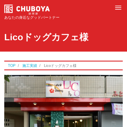
Tog
あなたの身近なグッドパートナー
Licoドッグカフェ様
TOP
施工実績
Licoドッグカフェ様