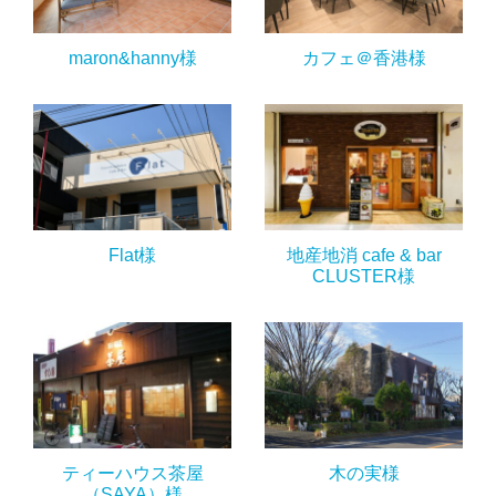
maron&hanny様
カフェ＠香港様
Flat様
地産地消 cafe & bar
CLUSTER様
ティーハウス茶屋
木の実様
（SAYA）様