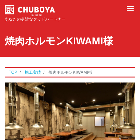
Tog
あなたの身近なグッドパートナー
焼肉ホルモンKIWAMI様
TOP
施工実績
焼肉ホルモンKIWAMI様