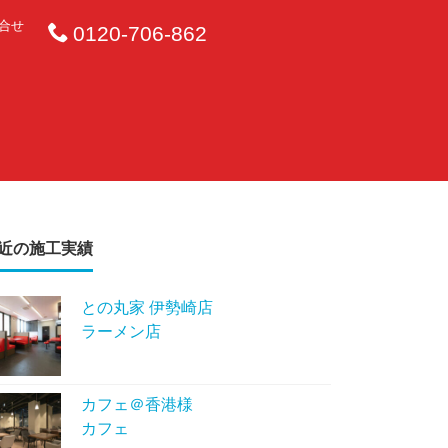
合せ
0120-706-862
近の施工実績
との丸家 伊勢崎店
ラーメン店
カフェ＠香港様
カフェ