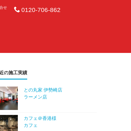
合せ
0120-706-862
近の施工実績
との丸家 伊勢崎店
ラーメン店
カフェ＠香港様
カフェ