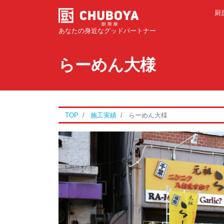
厨
あなたの身近なグッドパートナー
らーめん大様
TOP
施工実績
らーめん大様