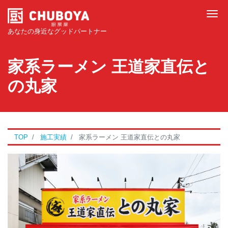
Tog
あなたの身近なグッドパートナー
家系ラーメン 王道家直伝と
の丸家
TOP
施工実績
家系ラーメン 王道家直伝との丸家